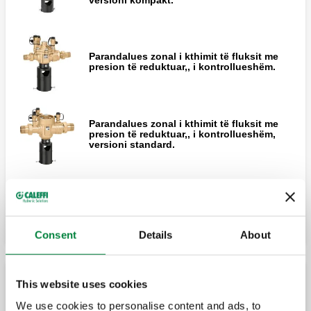
Parandalues zonal i kthimit të fluksit me
presion të reduktuar,, i kontrollueshëm.
Parandalues zonal i kthimit të fluksit me
presion të reduktuar,, i kontrollueshëm,
versioni standard.
Zgjero
Parandalues zonal i kthimit të fluksit me
presion të reduktuar,, i kontrollueshëm,
versioni standard. Trup bronzi.
Consent
Details
About
Parandalues zonal i kthimit të fluksit me
presion të reduktuar,, i kontrollueshëm.
This website uses cookies
Grup i montuar paraprakisht me pajisje për
Trup bronzi. Konektorë me fllanxha PN 16.
parandalimin e kthimit të rrjedhës të tipit ba
We use cookies to personalise content and ads, to