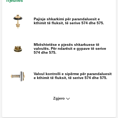
rrjedhës
Pajisje shkarkimi për parandaluesit e
kthimit të fluksit, të serive 574 dhe 575.
Mbështetëse e pjesës shkarkuese të
valvulës. Për ndarësit e gypave të serive
574 dhe 575.
Valvul kontrolli e sipërme për parandaluesit
e kthimit të fluksit, të serive 574 dhe 575.
Zgjero
Valvul kontrolli e poshtme për
parandaluesit e kthimit të fluksit të serive
574 dhe 575.