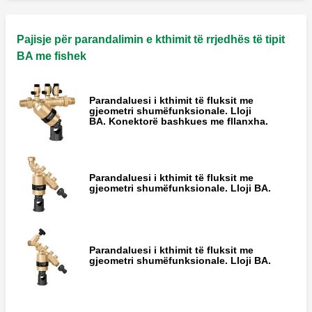
Pajisje shkarkimi për parandaluesit e
kthimit të fluksit të serisë 575.
Pajisje për parandalimin e kthimit të rrjedhës të tipit
BA me fishek
Mbështetëse e valvulës së shkarkimit për
Parandaluesi i kthimit të fluksit me
parandaluesit e kthimit të fluksit të serisë
gjeometri shumëfunksionale. Lloji
575.
BA. Konektorë bashkues me fllanxha.
Valvul kontrolli e poshtme për
Parandaluesi i kthimit të fluksit me
parandaluesit e kthimit të fluksit të serisë
gjeometri shumëfunksionale. Lloji BA.
575.
Valvul kontrolli e poshtme për
Parandaluesi i kthimit të fluksit me
parandaluesit e kthimit të fluksit të serisë
gjeometri shumëfunksionale. Lloji BA.
575.