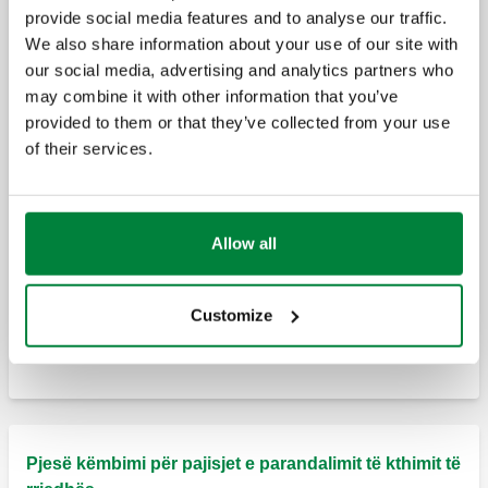
provide social media features and to analyse our traffic.
Parandalues zonal i kthimit të fluksit me
We also share information about your use of our site with
presion të reduktuar,, i kontrollueshëm.
Grup i montuar paraprakisht, konektorë
our social media, advertising and analytics partners who
Trup me hekur të derdhur, me veshje
femra.
epoksi.
may combine it with other information that you’ve
provided to them or that they’ve collected from your use
of their services.
Grup i montuar paraprakisht, konektorë me
MISSING
fllanxhë PN 16.
Allow all
Grup i montuar paraprakisht, konektorë me
fllanxhë PN 16.
Customize
Pjesë këmbimi për pajisjet e parandalimit të kthimit të