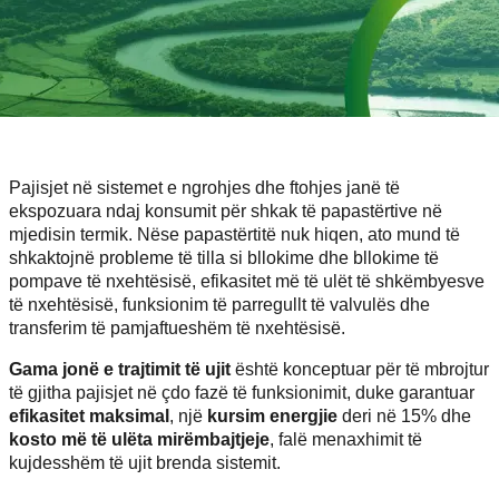
Pajisjet në sistemet e ngrohjes dhe ftohjes janë të
ekspozuara ndaj konsumit për shkak të papastërtive në
mjedisin termik. Nëse papastërtitë nuk hiqen, ato mund të
shkaktojnë probleme të tilla si bllokime dhe bllokime të
pompave të nxehtësisë, efikasitet më të ulët të shkëmbyesve
të nxehtësisë, funksionim të parregullt të valvulës dhe
transferim të pamjaftueshëm të nxehtësisë.
Gama jonë e trajtimit të ujit
është konceptuar për të mbrojtur
të gjitha pajisjet në çdo fazë të funksionimit, duke garantuar
efikasitet maksimal
, një
kursim energjie
deri në 15% dhe
kosto më të ulëta mirëmbajtjeje
, falë menaxhimit të
kujdesshëm të ujit brenda sistemit.