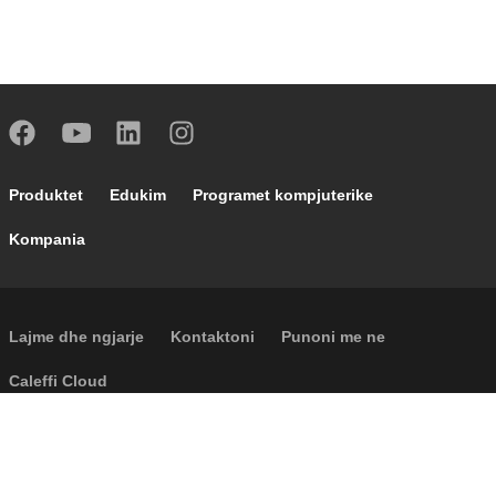
Footer main navigation
Produktet
Edukim
Programet kompjuterike
Kompania
Footer secondary navigation
Lajme dhe ngjarje
Kontaktoni
Punoni me ne
Caleffi Cloud
Footer menu
Informacione për shoqërinë
Cookies
Të drejtat autoriale
Përgjegjësia
Privatësia