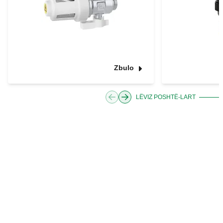
Zbulo
LËVIZ POSHTË-LART