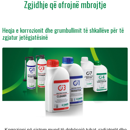
Zgjidhje që ofrojnë mbrojtje
Heqja e korrozionit dhe grumbullimit të shkallëve për të
zgjatur jetëgjatësinë
Korrozioni në sistem mund të dobësojë tubat, radiatorët dhe