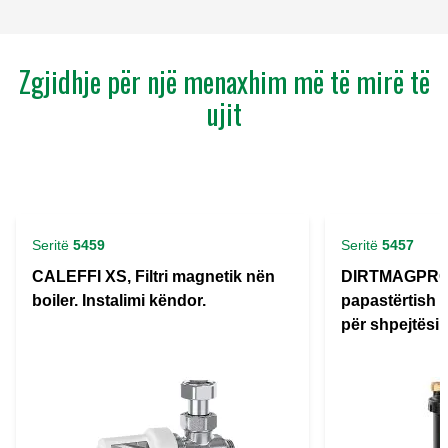
Zgjidhje për një menaxhim më të mirë të
ujit
Seritë
5459
Seritë
5457
CALEFFI XS, Filtri magnetik nën
DIRTMAGPRO,
boiler. Instalimi këndor.
papastërtish
për shpejtësi të