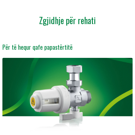
Zgjidhje për rehati
Për të hequr qafe papastërtitë