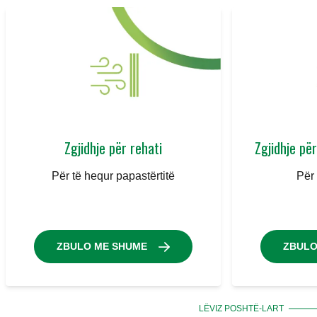
Zgjidhje për rehati
Zgjidhje për
Për të hequr papastërtitë
Për 
ZBULO ME SHUME
ZBULO
LËVIZ POSHTË-LART