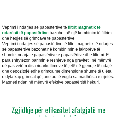
Veprimi i ndarjes së papastërtive të
filtrit magnetik të
ndarësit të papastërtive
bazohet në një kombinim të filtrimit
dhe heqjes së grimcave të papastërtive.
Veprimi i ndarjes së papastërtive të filtrit magnetik të ndarjes
së papastërtive bazohet në kombinimin e faktorëve të
shumtë: ndarja e papastërtive e papastërtive dhe filtrimi. E
para shfrytëzon parimin e reshjeve nga graviteti, në mënyrë
që pas vetëm disa riqarkullimeve të jetë në gjendje të ndajë
dhe depozitojë edhe grimca me dimensione shumë të ulëta,
e dyta kap grimcat që janë aq të vogla sa madhësia e rrjetës.
Magneti ndan në mënyrë efektive papastërtitë hekuri.
Zgjidhje për efikasitet afatgjatë me