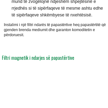
mund të zvogëlojnë ndjeshëm shpejtësinë e
rrjedhës si të sipërfaqeve të mesme ashtu edhe
të sipërfaqeve shkëmbyese të nxehtësisë.
Instalimi i një filtri ndarës të papastërtive heq papastërtitë që
gjenden brenda mediumit dhe garanton komoditetin e
përdoruesit.
Filtri magnetik i ndarjes së papastërtive