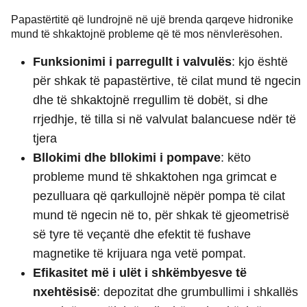
Papastërtitë që lundrojnë në ujë brenda qarqeve hidronike
mund të shkaktojnë probleme që të mos nënvlerësohen.
Funksionimi i parregullt i valvulës
: kjo është
për shkak të papastërtive, të cilat mund të ngecin
dhe të shkaktojnë rregullim të dobët, si dhe
rrjedhje, të tilla si në valvulat balancuese ndër të
tjera
Bllokimi dhe bllokimi i pompave
: këto
probleme mund të shkaktohen nga grimcat e
pezulluara që qarkullojnë nëpër pompa të cilat
mund të ngecin në to, për shkak të gjeometrisë
së tyre të veçantë dhe efektit të fushave
magnetike të krijuara nga vetë pompat.
Efikasitet më i ulët i shkëmbyesve të
nxehtësisë
: depozitat dhe grumbullimi i shkallës