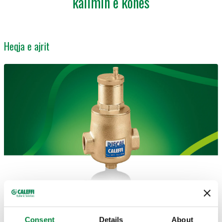
kalimin e kohës
Heqja e ajrit
Shqetësimi i shkaktuar nga ajri në sistemet hidronike mund
të jetë serioz, si për përdoruesit ashtu edhe për
Consent
Details
About