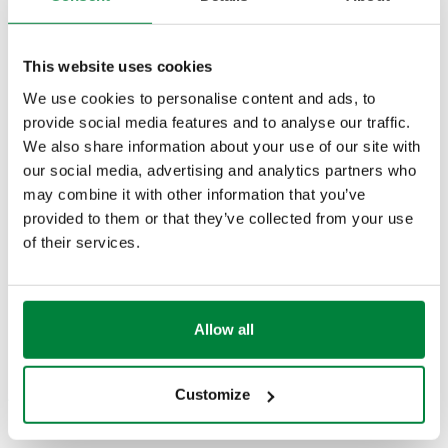
komponentët:
Zhurma në tuba dhe në njësitë e terminalit
This website uses cookies
Shkalla të pamjaftueshme të rrjedhës
We use cookies to personalise content and ads, to
Bllokim total të qarkullimit
provide social media features and to analyse our traffic.
Shkëmbim i dobët i nxehtësisë midis terminaleve
We also share information about your use of our site with
të shkarkimit dhe mjedisit
our social media, advertising and analytics partners who
Korrozioni i sistemit
may combine it with other information that you’ve
Kavitacioni
provided to them or that they’ve collected from your use
of their services.
Një analizë e thellë së bashku me eliminimin e
mikroflluskave ndihmon në shmangien e zgjidhjeve të
përkohshme që nuk janë shumë efektive.
Allow all
Ajruesi
Customize