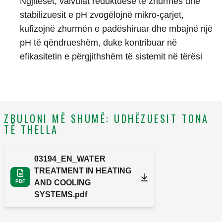
Ngjitëset, valvulat reduktuese të zhurmës dhe
stabilizuesit e pH zvogëlojnë mikro-çarjet,
kufizojnë zhurmën e padëshiruar dhe mbajnë një
pH të qëndrueshëm, duke kontribuar në
efikasitetin e përgjithshëm të sistemit në tërësi
ZBULONI MË SHUMË: UDHËZUESIT TONA
TË THELLA
03194_EN_WATER
TREATMENT IN HEATING
PDF
AND COOLING
SYSTEMS.pdf