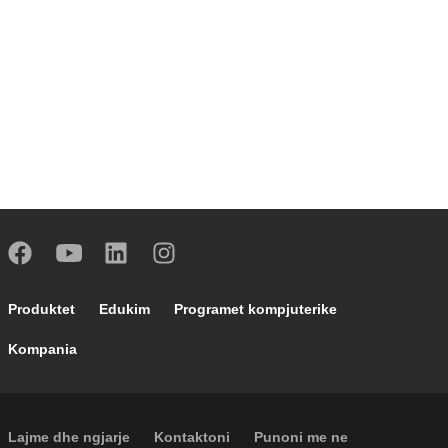
Footer main navigation
Produktet
Edukim
Programet kompjuterike
Kompania
Footer secondary navigation
Lajme dhe ngjarje
Kontaktoni
Punoni me ne