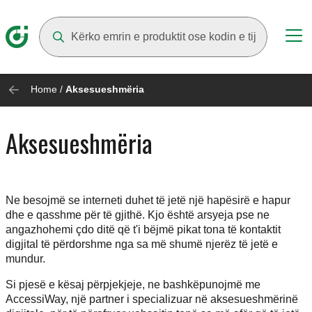
Suggestions will appear as you type
Home
/
Aksesueshmëria
Aksesueshmëria
Ne besojmë se interneti duhet të jetë një hapësirë e hapur
dhe e qasshme për të gjithë. Kjo është arsyeja pse ne
angazhohemi çdo ditë që t'i bëjmë pikat tona të kontaktit
digjital të përdorshme nga sa më shumë njerëz të jetë e
mundur.
Si pjesë e kësaj përpjekjeje, ne bashkëpunojmë me
AccessiWay, një partner i specializuar në aksesueshmërinë