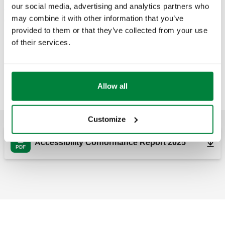
our social media, advertising and analytics partners who
qëllim që të arrijmë nivelin më të lartë të mundshëm të
may combine it with other information that you’ve
gjithëpërfshirjes.
provided to them or that they’ve collected from your use
Nëse dëshironi të raportoni ndonjë problem aksesi ose të
of their services.
kërkoni informacione të mëtejshme, mund të na kontaktoni
në:
accessibility@caleffi.com
Deklarata zyrtare e Aksesueshmërisë është e disponueshme
Allow all
më poshtë (përditësimi i fundit 22/10/2025):
Customize
Accessibility Conformance Report 2025
PDF