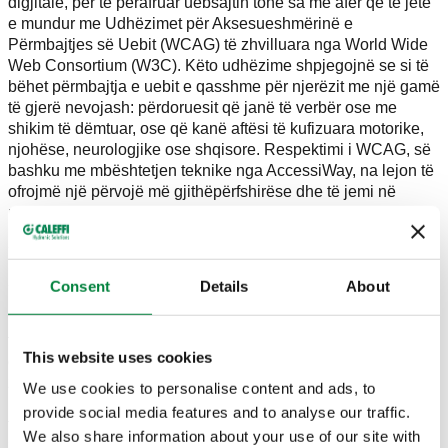
digjitale, për të përafruar uebsajtin tonë sa më afër që të jetë
e mundur me Udhëzimet për Aksesueshmërinë e
Përmbajtjes së Uebit (WCAG) të zhvilluara nga World Wide
Web Consortium (W3C). Këto udhëzime shpjegojnë se si të
bëhet përmbajtja e uebit e qasshme për njerëzit me një gamë
të gjerë nevojash: përdoruesit që janë të verbër ose me
shikim të dëmtuar, ose që kanë aftësi të kufizuara motorike,
njohëse, neurologjike ose shqisore. Respektimi i WCAG, së
bashku me mbështetjen teknike nga AccessiWay, na lejon të
ofrojmë një përvojë më gjithëpërfshirëse dhe të jemi në
përputhje me rregulloret aktuale.
Shënime, komente dhe reagime
Consent
Details
About
Pavarësisht përpjekjeve tona, disa faqe ose seksione mund
të mos jenë ende plotësisht të qasshme, mund të jenë ende
This website uses cookies
duke u përditësuar ose përkohësisht mund t'u mungojë një
zgjidhje adekuate teknologjike. Sidoqoftë, ne vazhdojmë të
We use cookies to personalise content and ads, to
punojmë për të përmirësuar aksesueshmërinë e uebsajtit
provide social media features and to analyse our traffic.
tonë: ne përditësojmë rregullisht veçoritë ekzistuese,
We also share information about your use of our site with
zhvillojmë të reja dhe vlerësojmë teknologjitë në zhvillim, me