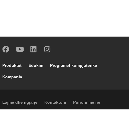
Footer main navigation
Produktet
Edukim
Programet kompjuterike
Kompania
Footer secondary navigation
Lajme dhe ngjarje
Kontaktoni
Punoni me ne
Caleffi Cloud
Footer menu
Informacione për shoqërinë
Cookies