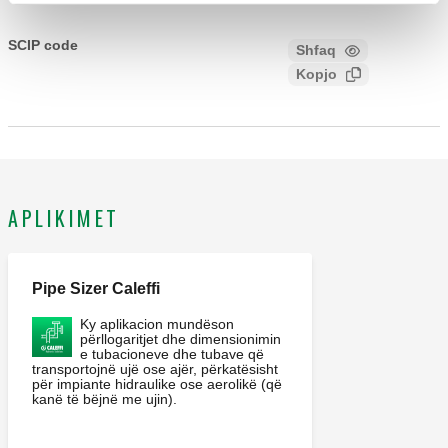
CALEFFI, 551004, DISCALAIR. Zgavër ajri automatike me
rendiment të lartë. Lidhjet: G 1/2" (ISO 228-1) F. Presioni
SCIP code
Shfaq
d8d60454-6e27-422d-9b30-
maksimal i funksionimit: 10 bar. Presioni maksimal i
Kopjo
8812a4e6f934
shkarkimit të ajrit: 10 bar. Gama e temperaturës mesatare: 0–
110 °C. Materialet: nikel.
APLIKIMET
Pipe Sizer Caleffi
Ky aplikacion mundëson
përllogaritjet dhe dimensionimin
e tubacioneve dhe tubave që
transportojnë ujë ose ajër, përkatësisht
për impiante hidraulike ose aerolikë (që
kanë të bëjnë me ujin).