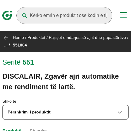
Suggestions will appear as you type
Home
/
Produktet
/
Pajisjet e ndarjes së ajrit dhe papastërtive
/
... /
551004
Seritë
551
DISCALAIR, Zgavër ajri automatike
me rendiment të lartë.
Shko te
Përshkrimi i produktit