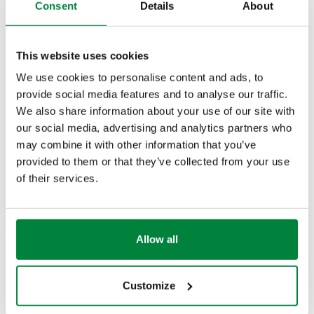
Consent
Details
About
Numri i pjesës
Lidhjet
Actions
This website uses cookies
551004
G 1/2" (ISO 228-1) F
Coll
We use cookies to personalise content and ads, to
provide social media features and to analyse our traffic.
Skica 2D
We also share information about your use of our site with
our social media, advertising and analytics partners who
may combine it with other information that you’ve
DWG
DXF
PDF
provided to them or that they’ve collected from your use
of their services.
Modele 3D
IGS
STP
BIM
Allow all
Customize
Teksti i tenderit
Shfaq
Kopjo