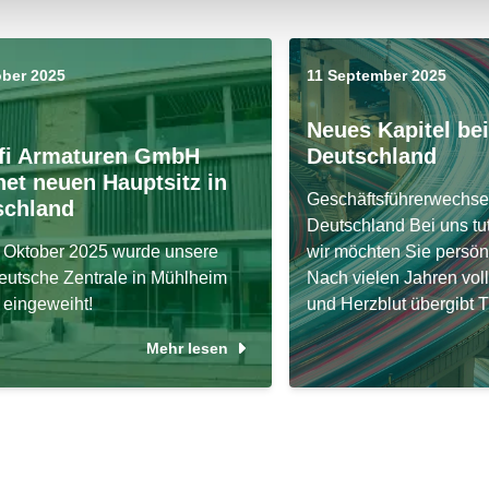
ober 2025
11 September 2025
Neues Kapitel bei
ffi Armaturen GmbH
Deutschland
net neuen Hauptsitz in
Geschäftsführerwechse
schland
Deutschland Bei uns tu
 Oktober 2025 wurde unsere
wir möchten Sie persönl
eutsche Zentrale in Mühlheim
Nach vielen Jahren vo
ll eingeweiht!
und Herzblut übergibt T
Mehr lesen