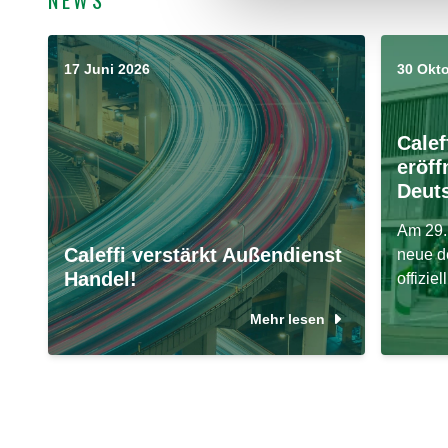
17 Juni 2026
30 Okt
Cale
eröff
Deut
Am 29.
Caleffi verstärkt Außendienst
neue d
Handel!
offizie
Mehr lesen