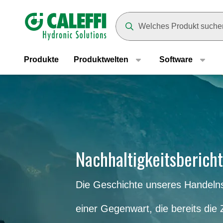
Header main navigation
Suggestions will appear as yo
Produkte
Produktwelten
Software
Nachhaltigkeitsberich
Die Geschichte unseres Handelns
einer Gegenwart, die bereits die Z