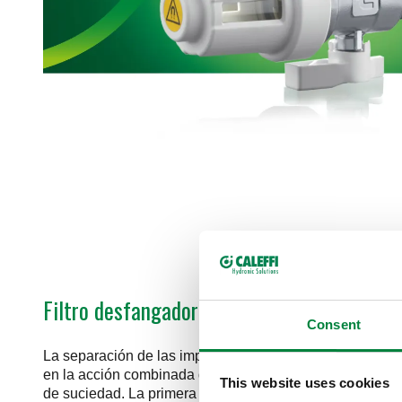
Filtro desfangador magnético
Consent
La separación de las impurezas realizada por el
filtro 
en la acción combinada de dos fenómenos: la filtración 
This website uses cookies
de suciedad. La primera retiene las partículas cuyo tamañ