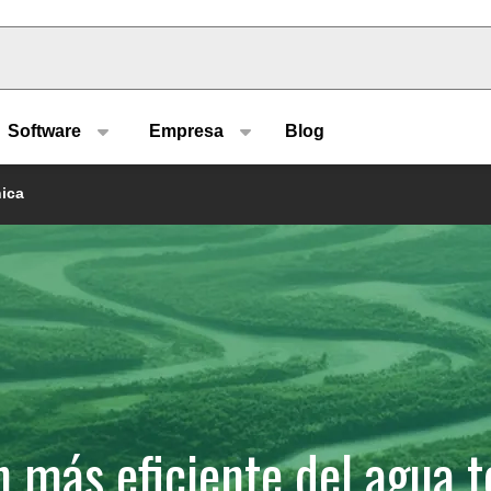
u type
Software
Empresa
Blog
nica
n más eficiente del agua t