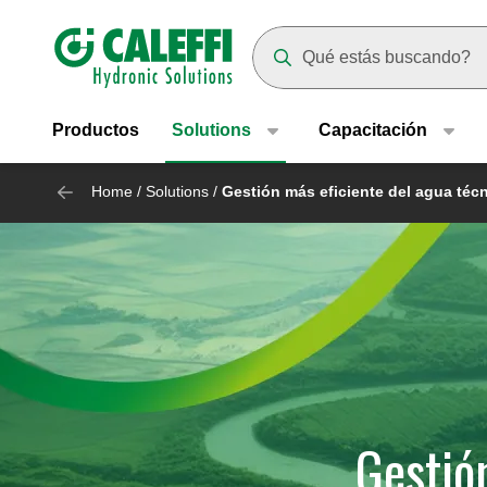
Header main navigation
Suggestions will appear as yo
Productos
Solutions
Capacitación
Home
/
Solutions
/
Gestión más eficiente del agua téc
Gestió