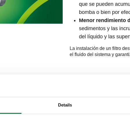
que se pueden acumula
bomba o bien por efe
Menor rendimiento d
sedimentos y las incr
del líquido y las supe
La instalación de un filtro d
el fluido del sistema y garanti
Details
desfangador magnético
se basa
y el desfangado de partículas
o es superior al de la malla.