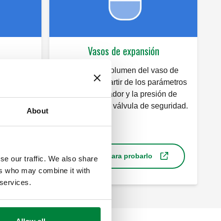
Vasos de expansión
umulador
Calcula el volumen del vaso de
uarios más
expansión a partir de los parámetros
 vaso de
del acumulador y la presión de
descarga de la válvula de seguridad.
About
Haz clic para probarlo
se our traffic. We also share
ers who may combine it with
 services.