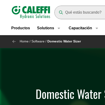
Header main navigation
Suggestions will appear as yo
Productos
Solutions
Capacitación
Home
/
Software
/
Domestic Water Sizer
Domestic Water 