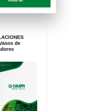
Allow all
LACIONES
Vasos de
adores