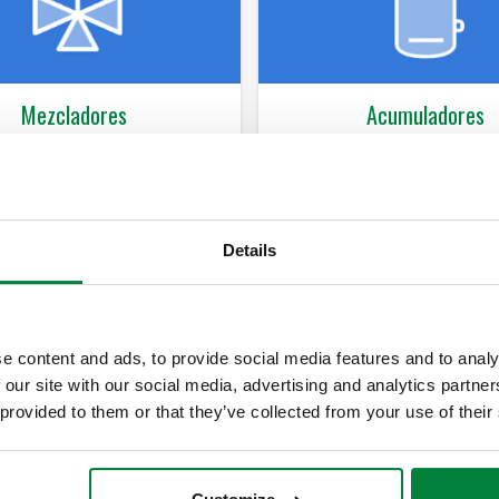
Mezcladores
Acumuladores
ge el tipo de mezclador
Estima el volumen del ac
stático, electrónico o para
según las categorías de us
iones solares) y proporciona
habituales y selecciona el
digos de los componentes
expansión.
Details
 para una correcta mezcla y
egulación del caudal.
 clic para probarlo
Haz clic para probarlo
e content and ads, to provide social media features and to analy
 our site with our social media, advertising and analytics partn
 provided to them or that they’ve collected from your use of their