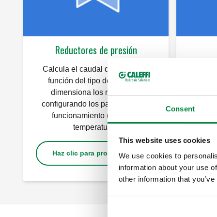
Reductores de presión
Calcula el caudal de diseño en
Eli
función del tipo de usuario y
(termo
dimensiona los reductores
instalac
configurando los parámetros de
los có
Consent
funcionamiento (presión y
Caleffi
temperatura).
r
This website uses cookies
Haz clic para probarlo
Haz
We use cookies to personalis
information about your use of
other information that you’ve