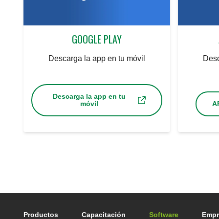
GOOGLE PLAY
Descarga la app en tu móvil
Desc
Descarga la app en tu
móvil
A
Footer main navigation
Productos
Capacitación
Software
Empr