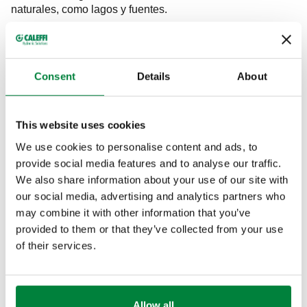
naturales, como lagos y fuentes.
Los elementos clave para prevenir Legionella en una
instalación sanitaria son:
Diseño esmerado de la red sanitari
a con
Consent
Details
About
especial atención al correcto
aislamiento/colocación de las tuberías y a la
This website uses cookies
elección de materiales adecuados para la red de
We use cookies to personalise content and ads, to
distribución.
provide social media features and to analyse our traffic.
Desinfección térmica específica
con
We also share information about your use of our site with
dispositivos seleccionados para garantizar
our social media, advertising and analytics partners who
temperaturas adecuadas que impidan la
may combine it with other information that you’ve
provided to them or that they’ve collected from your use
proliferación de la bacteria.
of their services.
Movimiento constante de agua
por la red de
recirculación para evitar el estancamiento.
Correcto equilibrado del sistema de
Allow all