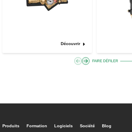
Découvrir
FAIRE DÉFILER
Footer main navigation
Produits
Formation
Logiciels
Société
Blog