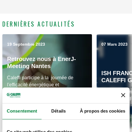
DERNIÈRES ACTUALITÉS
19 Septembre 2023
07 Mars 2023
Retrouvez nous à EnerJ-
Meeting Nantes
ISH FRANC
Caleffi participe à la journée de
CALEFFI 
l'efficacité énergétique et
environnementale à Nantes le 19
Du 13 au 17 m
septembre 2023 à la Cité des
salon ISH de F
Congrès
9.1.
Consentement
Détails
À propos des cookies
Lire plus
Ce site web utilise des cookies.