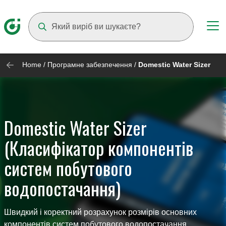
Suggestions will appear as you type
Home
/
Програмне забезпечення
/
Domestic Water Sizer
Domestic Water Sizer
(Класифікатор компонентів
систем побутового
водопостачання)
Швидкий і коректний розрахунок розмірів основних
компонентів систем побутового водопостачання