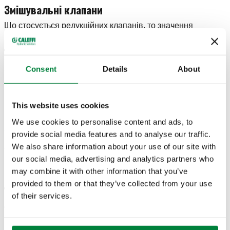
Змішувальні клапани
Що стосується редукційних клапанів, то значення
витрата, якщо воно невідоме, може бути розраховане за
допомогою спеціального інструмента. Після вибору типу
змішувального клапана (термостатичного, електронного
або клапана для сонячних теплових систем)
Consent
Details
About
пропонуються коди компонентів Caleffi відповідно до
розрахунку оптимальної втрати напору для забезпечення
правильного змішування води й відповідного
This website uses cookies
регулювання температури.
We use cookies to personalise content and ads, to
Спробувати
provide social media features and to analyse our traffic.
We also share information about your use of our site with
our social media, advertising and analytics partners who
Накопичення води для побутових потреб
may combine it with other information that you’ve
provided to them or that they’ve collected from your use
Для випадку виробництва гарячої води для побутових
of their services.
потреб із накопичувачем програма дає змогу визначити
об’єм накопичувача води для найпоширеніших категорій
користувачів. Розраховане значення об’єму можна взяти
до уваги під час вибору розмірів розширювального бачка