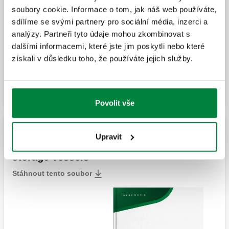
soubory cookie. Informace o tom, jak náš web používáte,
sdílíme se svými partnery pro sociální média, inzerci a
analýzy. Partneři tyto údaje mohou zkombinovat s
dalšími informacemi, které jste jim poskytli nebo které
získali v důsledku toho, že používáte jejich služby.
Povolit vše
SIZING OF HYDRAULIC AND DOMESTIC
Upravit
WATER SYSTEMS: Expansion and
storage vessels
Stáhnout tento soubor