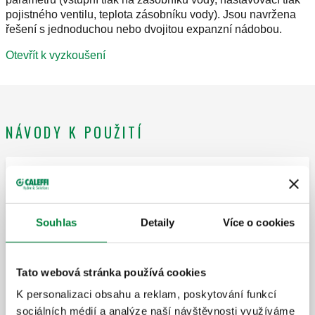
pojistného ventilu, teplota zásobníku vody). Jsou navržena
řešení s jednoduchou nebo dvojitou expanzní nádobou.
Otevřít k vyzkoušení
NÁVODY K POUŽITÍ
SIZING OF HYDRAULIC AND DOMESTIC
WATER SYSTEMS: Mixing valves and
pressure reducing valves
Souhlas
Detaily
Více o cookies
Stáhnout tento soubor
Tato webová stránka používá cookies
K personalizaci obsahu a reklam, poskytování funkcí
sociálních médií a analýze naší návštěvnosti využíváme