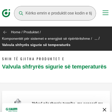
Suggestions will appear as you type
Home
/
Produktet
/
... /
Komponentët për sistemet e energjisë së ripërtëritshme
/
Valvula shfryrës sigurie së temperaturës
SHIH TË GJITHA PRODUKTET E
Valvula shfryrës sigurie së temperaturës
Valvul për zbrazje termike, me sensorë me
mbrojtës të dyfishtë.