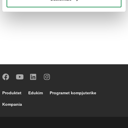
Footer main navigation
Produktet
Edukim
Programet kompjuterike
Kompania