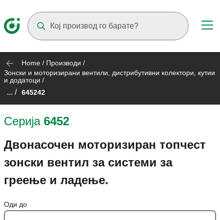
Suggestions will appear as you type
Home
/
Производи
/
Зонски и моторизирани вентили, дистрибутивни колектори, кутии
и додатоци
/
... /
645242
Серија
6452
Двонасочен моторизиран топчест
зонски вентил за системи за
греење и ладење.
Оди до