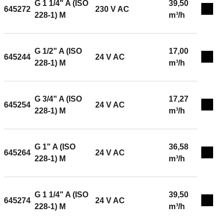
G 1 1/4" A (ISO
39,50
645272
230 V AC
Exp
228-1) M
m³/h
G 1/2" A (ISO
17,00
645244
24 V AC
Exp
228-1) M
m³/h
G 3/4" A (ISO
17,27
645254
24 V AC
Exp
228-1) M
m³/h
G 1" A (ISO
36,58
645264
24 V AC
Exp
228-1) M
m³/h
G 1 1/4" A (ISO
39,50
645274
24 V AC
Exp
228-1) M
m³/h