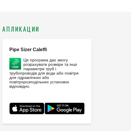
АПЛИКАЦИИ
Pipe Sizer Caleffi
Ця програма дає змогу
розрахувати розміри та інші
параметри труб і
трубопроводів для води або повітря
для гідравлічних або
повітророзподільних установок
відповідно.