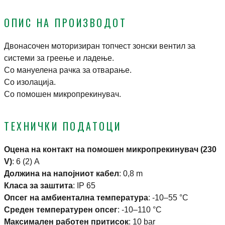
ОПИС НА ПРОИЗВОДОТ
Двонасочен моторизиран топчест зонски вентил за
системи за греење и ладење.
Со мануелена рачка за отварање.
Со изолација.
Со помошен микропрекинувач.
ТЕХНИЧКИ ПОДАТОЦИ
Оцена на контакт на помошен микропрекинувач (230
V)
:
6 (2) A
Должина на напојниот кабел
:
0,8 m
Класа за заштита
:
IP 65
Опсег на амбиентална температура
:
-10–55 °C
Среден температурен опсег
:
-10–110 °C
Максимален работен притисок
:
10 bar