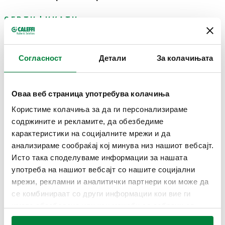
СЕРТИФИКАТИ
Согласност
Детали
За колачињата
Оваа веб страница употребува колачиња
ЦРТЕЖИ И СПЕЦИФИКАЦИИ
Користиме колачиња за да ги персонализираме
содржините и рекламите, да обезбедиме
карактеристики на социјалните мрежи и да
Број на
Напојување со
Поврзување
Kv
Actions
дел
електрична енергија
анализираме сообраќај кој минува низ нашиот вебсајт.
Исто така споделуваме информации за нашата
употреба на нашиот вебсајт со нашите социјални
G 1/2" A (ISO
17,00
645242
230 V AC
мрежи, рекламни и аналитички партнери кои може да
Coll
228-1) M
m³/h
се комбинираат со други информации кои вие ги
имате обезбедено или кои можеби се собрани од
3D модели
вашата употреба на нивните услуги.