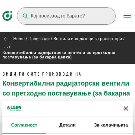
Suggestions will appear as you type
Home
/
Производи
/
Вентили и додатоци за радијатори
/
... /
Конвертибилни радијаторски вентили со претходно
поставување (за бакарна цевка)
ВИДИ ГИ СИТЕ ПРОИЗВОДИ НА
Конвертибилни радијаторски вентили
со претходно поставување (за бакарна
цевка)
Согласност
Детали
За колачињата