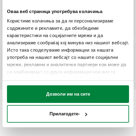
Конвертибилен вентил за радијатор
Оваа веб страница употребува колачиња
опремен за термостатски контролни
глави и термо-електрични актуатори.
Користиме колачиња за да ги персонализираме
содржините и рекламите, да обезбедиме
карактеристики на социјалните мрежи и да
анализираме сообраќај кој минува низ нашиот вебсајт.
Исто така споделуваме информации за нашата
Конвертибилен вентил за радијатор
употреба на нашиот вебсајт со нашите социјални
опремен за термостатски контролни
глави и термо-електрични актуатори.
мрежи, рекламни и аналитички партнери кои може да
се комбинираат со други информации кои вие ги
имате обезбедено или кои можеби се собрани од
вашата употреба на нивните услуги.
Дозволи им на сите
Прилагодете-