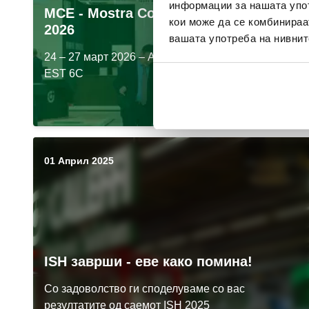
информации за нашата упот
MCE - Mostra Convegno Expocomfort
кои може да се комбинираа
2026
вашата употреба на нивнит
24 – 27 март 2026 – A11-21 / C12-22 и Corso Italia
EST 6C
Прочитај повеќе
01 Април 2025
ISH заврши - еве како помина!
Со задоволство ги споделуваме со вас
резултатите од саемот ISH 2025