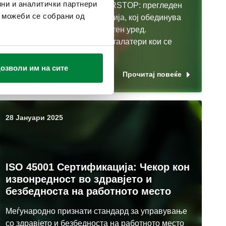
ни и аналитички партнери
Caleffi го претставува FILTERSTOP: прегледен
и можеби се собрани од
филтер со затворачка функција, кој обединува
три функции во еден компактен уред.
Иновативно решение за инсталатери кои се
потпираат на ...
озволи им на сите
Прочитај повеќе
28 Јануари 2025
ISO 45001 Сертификација: Чекор кон
извонредност во здравјето и
безбедноста на работното место
Меѓународно признати стандард за управување
со здравјето и безбедноста на работното место