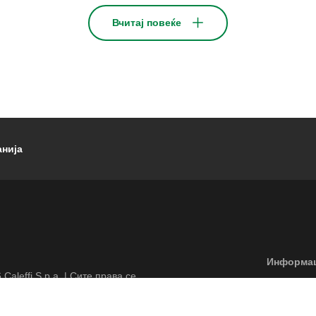
Вчитај повеќе
нија
Footer menu
Информац
6
Caleffi S.p.a. | Сите права се
Оградувањ