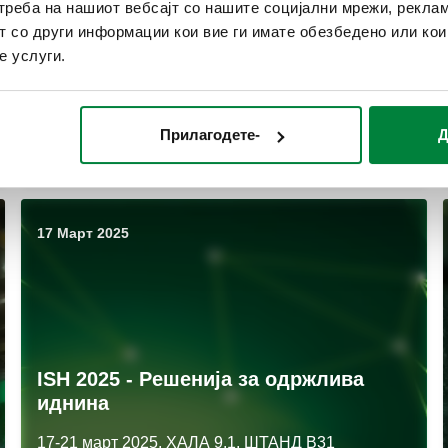
реба на нашиот вебсајт со нашите социјални мрежи, реклам
своето ново седиште во Германија
т со други информации кои вие ги имате обезбедено или ко
е услуги.
На 29 октомври 2025 година, нашето ново
германско седиште во Милхајм беше официјално
отворено!
Прилагодете-
Д
Прочитај повеќе
17 Март 2025
ISH 2025 - Решенија за одржлива
иднина
17-21 март 2025, ХАЛА 9.1, ШТАНД B31