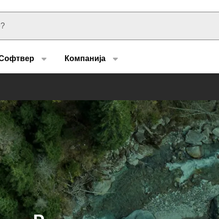
u type
Софтвер
Компанија