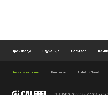
Footer main navigation
Производи
Едукација
Софтвер
Компа
Footer secondary navigation
Вести и настани
Контакти
Caleffi Cloud
P.I. IT04104030962 - © 1961 - 202
задржани