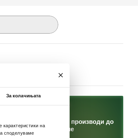
За колачињата
25 Август 2025
FILTERSTOP – Од три производи до
е карактеристики на
едно паметно решение
ака споделуваме