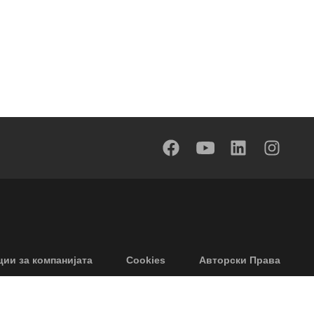
ии за компанијата
Cookies
Авторски Права
е од одговорност
Приватност
Accessibility