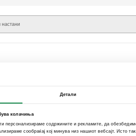
Детали
30 Октомври 2025
ебува колачиња
ги персонализираме содржините и рекламите, да обезбедим
ализираме сообраќај кој минува низ нашиот вебсајт. Исто т
Caleffi Armaturen GmbH го отвора