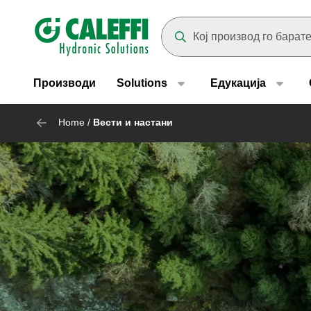
Header main navigation
Suggestions will appear as yo
Производи
Solutions
Едукација
Home
/
Вести и настани