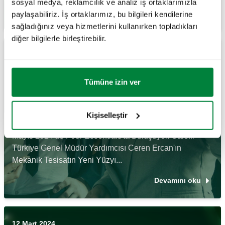
sosyal medya, reklamcılık ve analiz iş ortaklarımızla
Devamını oku
paylaşabiliriz. İş ortaklarımız, bu bilgileri kendilerine
sağladığınız veya hizmetlerini kullanırken topladıkları
diğer bilgilerle birleştirebilir.
07 Mayıs 2024
Tümüne izin ver
Four Essentials Engineering Meeting
Kişiselleştir
Mekanik Tesisat ve İnşaat Sektörünün Dört Bileşeni 7
Mayıs 2024'de Four Essentials'ta Buluşuyor. Caleffi
Türkiye Genel Müdür Yardımcısı Ceren Ercan'ın
Mekanik Tesisatın Yeni Yüzyı...
Devamını oku
12 Mart 2024