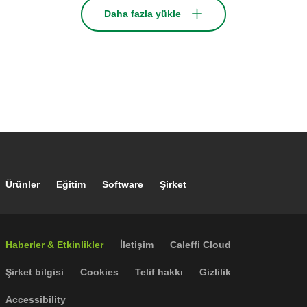
Daha fazla yükle
Footer main navigation
Ürünler
Eğitim
Software
Şirket
Footer secondary navigation
Haberler & Etkinlikler
İletişim
Caleffi Cloud
Footer menu
Şirket bilgisi
Cookies
Telif hakkı
Gizlilik
Accessibility