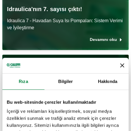
Idraulica'nın 7. sayısı çıktı!
Idraulica 7 - Havadan Suya Isı Pompaları: Sistem Verimi
ve İyileştirme
Devamını oku
17 Mart 2025
Rıza
Bilgiler
Hakkında
Bu web-sitesinde çerezler kullanılmaktadır
ISH 2025 - Sürdürülebilir bir gelecek için
İçeriği ve reklamları kişiselleştirmek, sosyal medya
çözümler
özellikleri sunmak ve trafiği analiz etmek için çerezler
kullanıyoruz. Sitemizi kullanımınızla ilgili bilgileri ayrıca
17-21 Mart 2025, Hall 9.1 - Stant B31