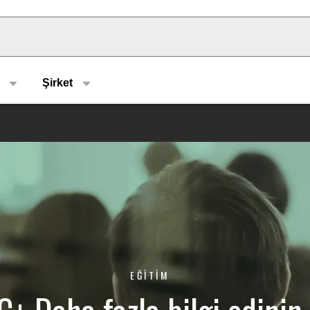
u type
Şirket
EĞİTİM