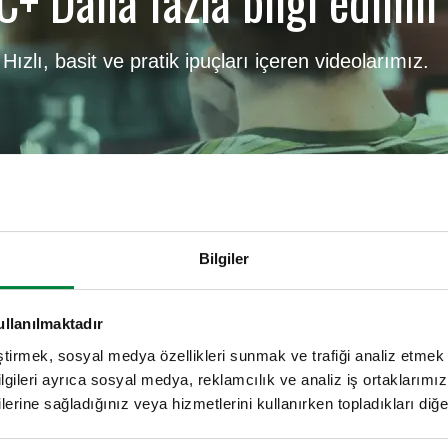
C+ Daha fazla bilgi edinin
Hızlı, basit ve pratik ipuçları içeren videolarımız
.
Bilgiler
ullanılmaktadır
inin''
projesi hayata geçti. Bu proje kapsamında sorularınızı yan
eştirmek, sosyal medya özellikleri sunmak ve trafiği analiz etmek 
akkında derinlemesine bilgi verdiğimiz ve daha fazlasını yaptığımız
bilgileri ayrıca sosyal medya, reklamcılık ve analiz iş ortaklarımızl
lerine sağladığınız veya hizmetlerini kullanırken topladıkları diğer b