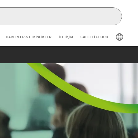
Header secondary navigation
HABERLER & ETKINLIKLER
İLETIŞIM
CALEFFI CLOUD