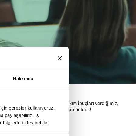
Hakkında
ıtladığımız, pratik kurulum ve bakım ipuçları verdiğimiz,
için çerezler kullanıyoruz.
 kısa videolar ile sorularınıza cevap bulduk!
a paylaşabiliriz. İş
ilgilerle birleştirebilir.