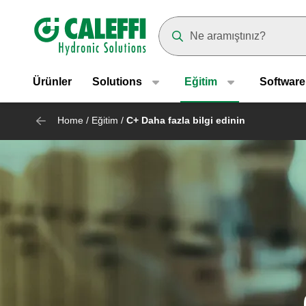
Header main navigation
Suggestions will appear as yo
Ürünler
Solutions
Eğitim
Software
Home
/
Eğitim
/
C+ Daha fazla bilgi edinin