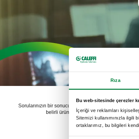
Rıza
Bu web-sitesinde çerezler k
Sorularınızın bir sonucu olarak,
''C+ daha fazla bilgi ed
İçeriği ve reklamları kişisell
belirli ürünlerin işlevleri ve özellikleri h
Sitemizi kullanımınızla ilgili 
ortaklarımız, bu bilgileri kendi