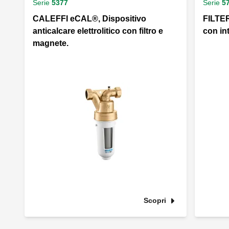
Serie
5377
Serie
5
CALEFFI eCAL®, Dispositivo
FILTER
anticalcare elettrolitico con filtro e
con in
magnete.
Scopri