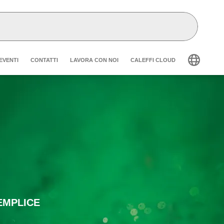
der secondary navigation
EVENTI
CONTATTI
LAVORA CON NOI
CALEFFI CLOUD
EMPLICE