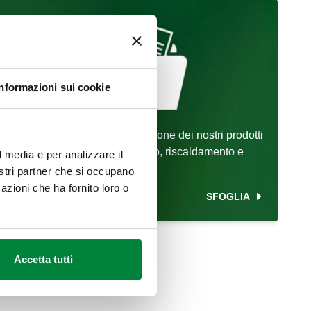
Informazioni sui cookie
Portfolio: casi reali di installazione dei nostri prodotti
in diversi ambiti come sanitario, riscaldamento e
l media e per analizzare il
contabilizzazione.
nostri partner che si occupano
azioni che ha fornito loro o
SFOGLIA
Accetta tutti