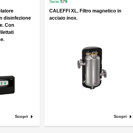
Serie
579
latore
CALEFFI XL, Filtro magnetico in
n disinfezione
acciaio inox.
e. Con
lettati
e.
Scopri
Scopri