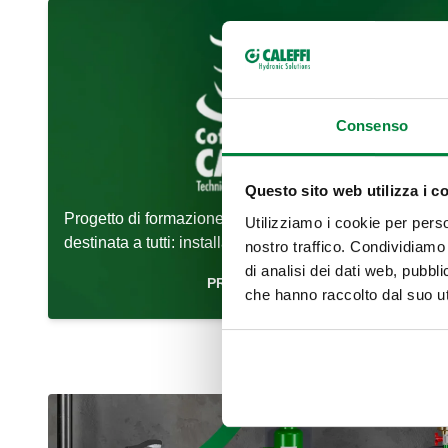
Consenso
Questo sito web utilizza i c
Progetto di formazione tecnica online gratuita
Utilizziamo i cookie per perso
destinata a tutti: installatori, progettisti, grossisti
nostro traffico. Condividiamo 
di analisi dei dati web, pubbl
PRENDI UN CAFFÈ E SEGUICI!
che hanno raccolto dal suo uti