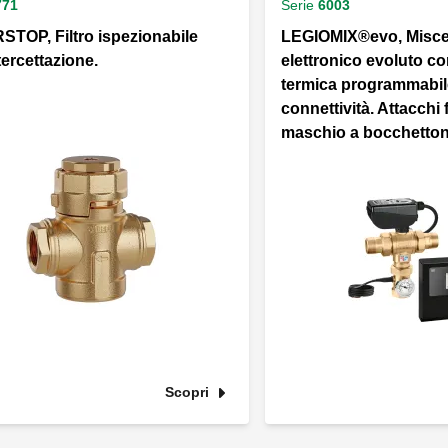
771
Serie
6003
STOP, Filtro ispezionabile
LEGIOMIX®evo, Misce
tercettazione.
elettronico evoluto co
termica programmabil
connettività. Attacchi fi
maschio a bocchetton
Scopri