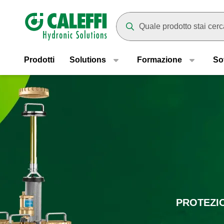
Header main navigation
Mentre digiti compariranno dei
Prodotti
Solutions
Formazione
So
PROTEZI