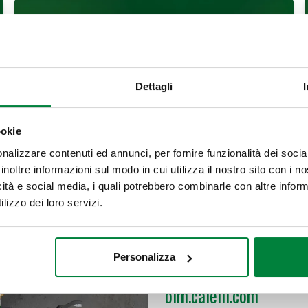
Dettagli
ookie
Rivista semestrale che propone teoria e pratica nel
nalizzare contenuti ed annunci, per fornire funzionalità dei socia
settore idrotermosanitario italiano
inoltre informazioni sul modo in cui utilizza il nostro sito con i 
icità e social media, i quali potrebbero combinarle con altre inform
SCOPRI IDRAULICA ON-LINE
lizzo dei loro servizi.
Personalizza
BIM
bim.caleffi.com