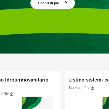
Scopri di più
no Idrotermosanitario
Listino sistemi c
Scarica il file
il file