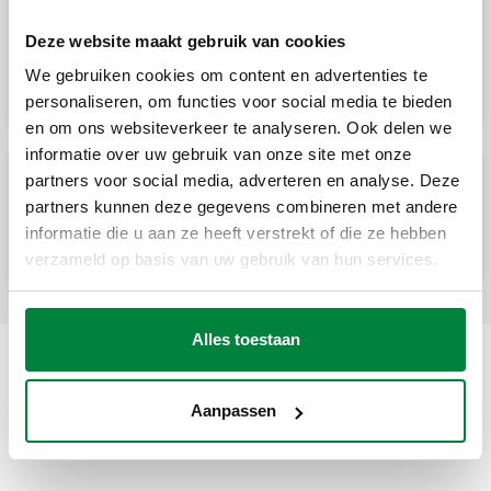
Thermostatiseerbaar radiatorventiel voor
Deze website maakt gebruik van cookies
thermostatische, elektrothermische en
elektronische radiatorkoppen. Met
We gebruiken cookies om content en advertenties te
voorinstelling. Haakse uitvoering.
personaliseren, om functies voor social media te bieden
en om ons websiteverkeer te analyseren. Ook delen we
informatie over uw gebruik van onze site met onze
partners voor social media, adverteren en analyse. Deze
Thermostatiseerbaar radiatorventiel voor
thermostatische, elektrothermische en
partners kunnen deze gegevens combineren met andere
elektronische radiatorkoppen. Met
informatie die u aan ze heeft verstrekt of die ze hebben
voorinstelling. Rechte uitvoering.
verzameld op basis van uw gebruik van hun services.
Alles toestaan
Aanpassen