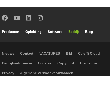
Footer main navigation
Producten
Opleiding
Software
Bedrijf
Blog
Footer secondary navigation
Nieuws
Contact
VACATURES
BIM
Caleffi Cloud
Footer menu
Bedrijfsinformatie
Cookies
Copyright
Disclaimer
Privacy
Algemene verkoopvoorwaarden
Toegankelijkheid
P.I. IT04104030962 - © 1961 - 2026
Caleffi S.p.a. | Alle rechten
voorbehouden