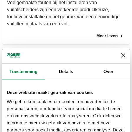
Veelgemaakte fouten bij het installeren van
vuilafscheiders zijn een verkeerde productkeuze,
foutieve installatie en het gebruik van een eenvoudige
vuilfilter in plaats van een vol...
Meer lezen
09 April 2026
Toestemming
Details
Over
Waarom “goedkoop” bij
Deze website maakt gebruik van cookies
verwarmingssystemen vaak duurkoop is
We gebruiken cookies om content en advertenties te
personaliseren, om functies voor social media te bieden
en om ons websiteverkeer te analyseren. Ook delen we
Goedkoop installeren van een verwarmingssysteem
informatie over uw gebruik van onze site met onze
leidt vaak tot hogere energiekosten en meer onderhoud.
partners voor social media, adverteren en analyse. Deze