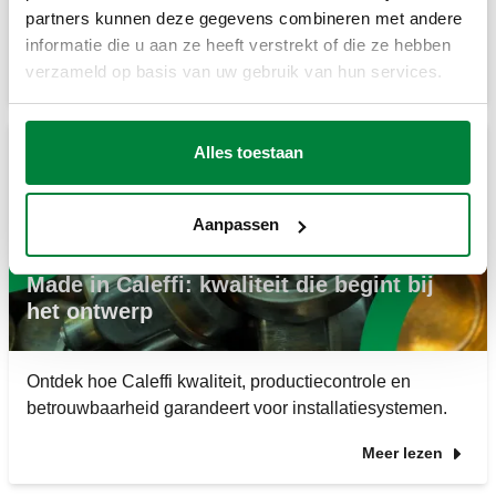
Investeren in kwalitatieve componenten kan tot 15–30%
partners kunnen deze gegevens combineren met andere
energiebesparing opleve...
informatie die u aan ze heeft verstrekt of die ze hebben
verzameld op basis van uw gebruik van hun services.
Meer lezen
Alles toestaan
16 Maart 2026
Aanpassen
Made in Caleffi: kwaliteit die begint bij
het ontwerp
Ontdek hoe Caleffi kwaliteit, productiecontrole en
betrouwbaarheid garandeert voor installatiesystemen.
Meer lezen