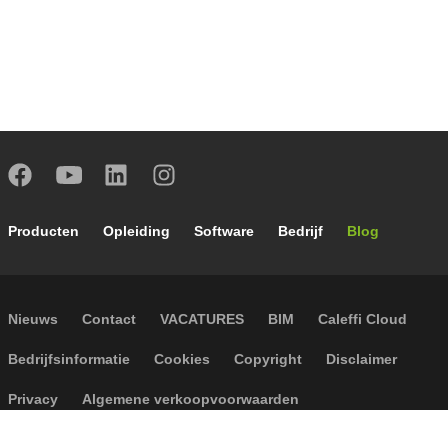
Footer main navigation
Producten
Opleiding
Software
Bedrijf
Blog
Footer secondary navigation
Nieuws
Contact
VACATURES
BIM
Caleffi Cloud
Footer menu
Bedrijfsinformatie
Cookies
Copyright
Disclaimer
Privacy
Algemene verkoopvoorwaarden
Toegankelijkheid