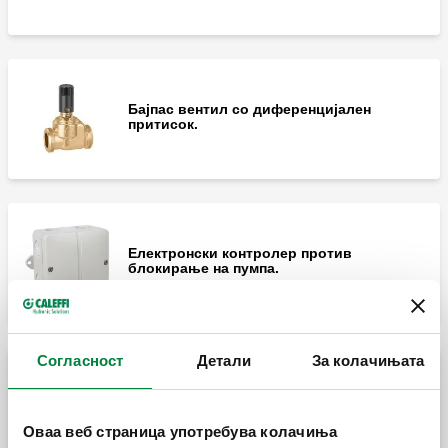
Бајпас вентил со диференцијален
притисок.
Електронски контролер против
блокирање на пумпа.
Согласност
Детали
За колачињата
Пар од ексцентрични приклучоци за
единици од серија 165, 166 и 167.
Оваа веб страница употребува колачиња