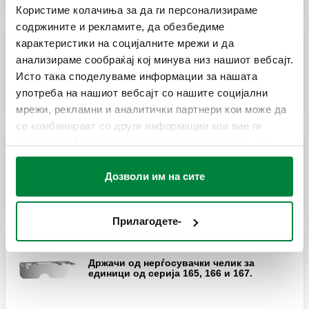
Користиме колачиња за да ги персонализираме
содржините и рекламите, да обезбедиме
карактеристики на социјалните мрежи и да
анализираме сообраќај кој минува низ нашиот вебсајт.
Приклучок за сензорот.
Исто така споделуваме информации за нашата
употреба на нашиот вебсајт со нашите социјални
мрежи, рекламни и аналитички партнери кои може да
се комбинираат со други информации кои вие ги
имате обезбедено или кои можеби се собрани од
вашата употреба на нивните услуги.
Редуцир женски со притисната матица.
Дозволи им на сите
Прилагодете-
Држачи од нерѓосувачки челик за
единици од серија 165, 166 и 167.