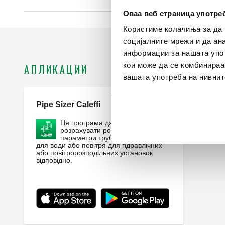
Оваа веб страница употр
Користиме колачиња за да 
социјалните мрежи и да ан
информации за нашата упот
кои може да се комбинираа
АПЛИКАЦИИ
вашата употреба на нивнит
Pipe Sizer Caleffi
Webapp
Ця програма дає змогу
розрахувати розміри та інші
параметри труб і трубопроводів
для води або повітря для гідравлічних
або повітророзподільних установок
відповідно.