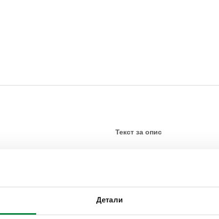
Текст за опис
CALEFFI, 165001. Држачи од
167.
SCIP code
Детали
КОД ВО ФАЗА НА АНАЛИЗ