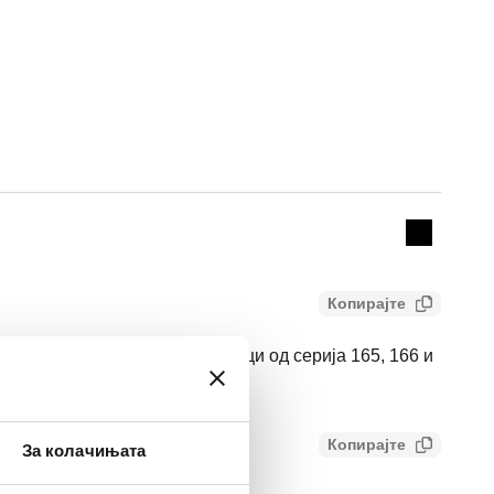
Actions
Collapse 
Копирајте
 нерѓосувачки челик за единици од серија 165, 166 и
Копирајте
За колачињата
А