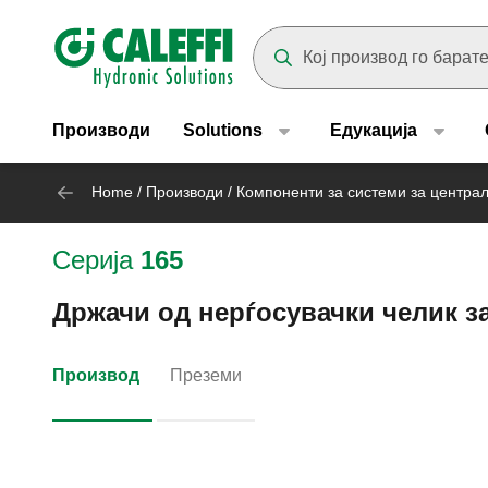
Header main navigation
Suggestions will appear as yo
Производи
Solutions
Едукација
Home
/
Производи
/
Компоненти за системи за центра
Серија
165
Држачи од нерѓосувачки челик за 
Производ
Преземи