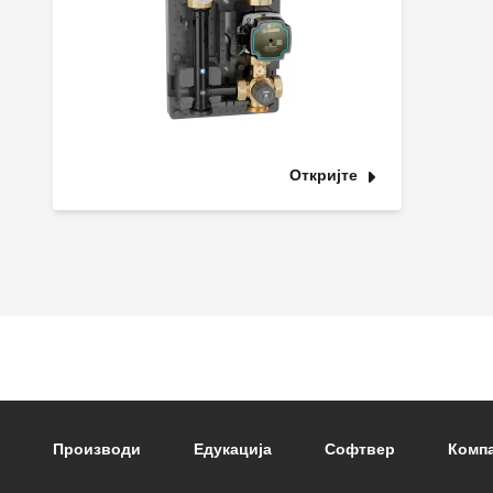
Откријте
Footer main navigation
Производи
Едукација
Софтвер
Компа