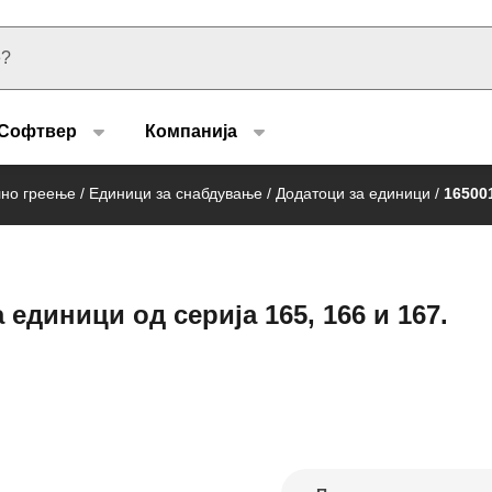
u type
Софтвер
Компанија
лно греење
/
Единици за снабдување
/
Додатоци за единици
/
16500
единици од серија 165, 166 и 167.