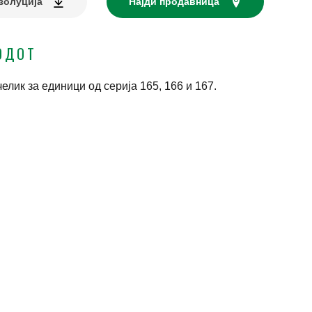
золуција
Најди продавница
ОДОТ
елик за единици од серија 165, 166 и 167.