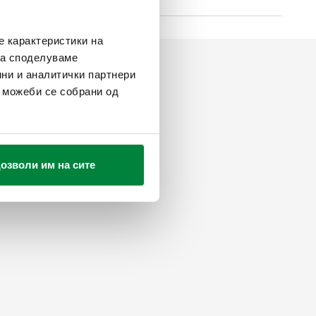
е карактеристики на
ака споделуваме
ни и аналитички партнери
и можеби се собрани од
озволи им на сите