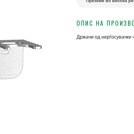
Преземи во висока ре
ОПИС НА ПРОИЗВ
Држачи од нерѓосувачки ч