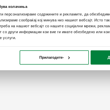
ебува колачиња
ги персонализираме содржините и рекламите, да обезбедим
ализираме сообраќај кој минува низ нашиот вебсајт. Исто т
реба на нашиот вебсајт со нашите социјални мрежи, реклам
т со други информации кои вие ги имате обезбедено или ко
е услуги.
Прилагодете-
Д