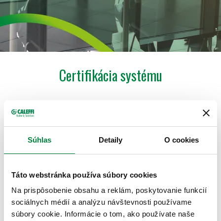
Certifikácia systému
Začiatok tejto dlhej cesty bol pred dvadsiatimi rokmi, keď
manažment kvality firmy prvý krát dostal certifikát a ďalšie
produkty boli taktiež certifikované.
Súhlas
Detaily
O cookies
V súčasnej dobe, zdravie v povolaní a bezpečnosť dostali
boli certifikované podľa STN OHSAS 18001:2007. Ďalší
interný cieľ firmy je dosiahnuť certifikát v oblasti energetiky a
Táto webstránka používa súbory cookies
etiky.
Na prispôsobenie obsahu a reklám, poskytovanie funkcií
sociálnych médií a analýzu návštevnosti používame
Certifikáty systému kvality získané doteraz sú
osvedčené ICIM, BSI
a IQNET certifikáty pre systém
súbory cookie. Informácie o tom, ako používate naše