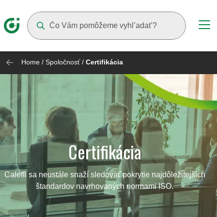
Suggestions will appear as you type
Home
/
Spoločnosť
/
Certifikácia
Certifikácia
Caleffi sa neustále snaží sledovať pokrytie najdôležitejších
štandardov navrhovaných normami ISO.