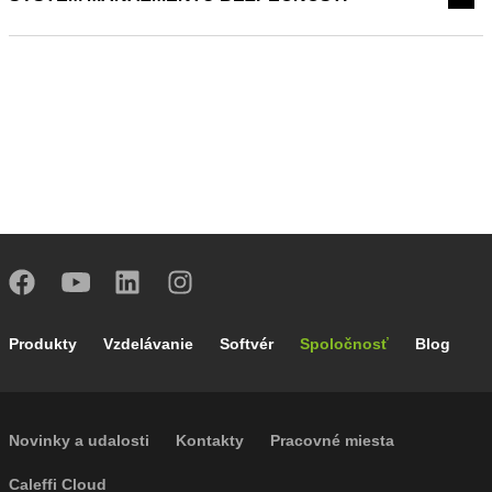
Footer main navigation
Produkty
Vzdelávanie
Softvér
Spoločnosť
Blog
Footer secondary navigation
Novinky a udalosti
Kontakty
Pracovné miesta
Caleffi Cloud