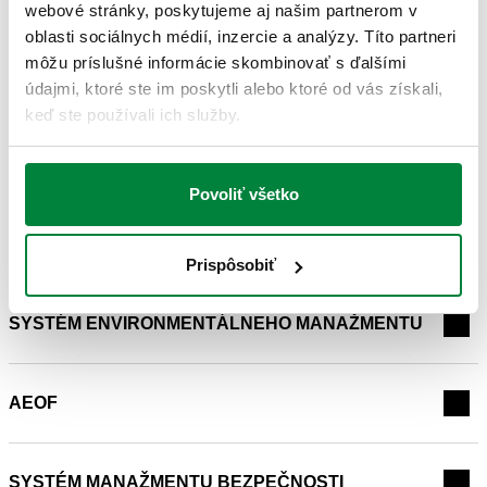
riadenia kvality,
AEOF
certifikáty za vývoz tovaru a
ICIM
a
webové stránky, poskytujeme aj našim partnerom v
IQNET 14001
certifikáty za systém environmentálneho
oblasti sociálnych médií, inzercie a analýzy. Títo partneri
manažérstva.
môžu príslušné informácie skombinovať s ďalšími
údajmi, ktoré ste im poskytli alebo ktoré od vás získali,
keď ste používali ich služby.
Hĺbkové štúdie
Povoliť všetko
SYSTÉM CERTIFIKÁCIE KVALITY
Prispôsobiť
SYSTÉM ENVIRONMENTÁLNEHO MANAŽMENTU
AEOF
SYSTÉM MANAŽMENTU BEZPEČNOSTI