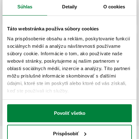
Automatická dopĺňajúca jednotka s
bezpečnostnou dvojitou spätnou klapkou,
Súhlas
Detaily
O cookies
typu BA, Y-sitkom a uzatváracím ventilom
Táto webstránka používa súbory cookies
Na prispôsobenie obsahu a reklám, poskytovanie funkcií
Automatická nabíjacia jednotka s
sociálnych médií a analýzu návštevnosti používame
ochranou typu BA pred spätným tokom, s
súbory cookie. Informácie o tom, ako používate naše
filtrom typu Y a uzatváracím ventilom.
webové stránky, poskytujeme aj našim partnerom v
oblasti sociálnych médií, inzercie a analýzy. Títo partneri
môžu príslušné informácie skombinovať s ďalšími
údajmi, ktoré ste im poskytli alebo ktoré od vás získali,
Automatická nabíjacia jednotka s
keď ste používali ich služby.
ochranou typu BA pred spätným tokom, s
filtrom typu Y a uzatváracím ventilom.
Povoliť všetko
Prispôsobiť