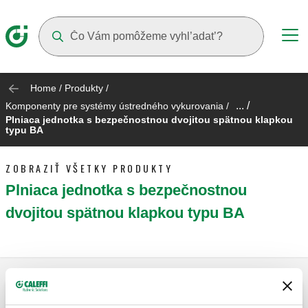
Suggestions will appear as you type
Home
/
Produkty
/
... /
Komponenty pre systémy ústredného vykurovania
/
Plniaca jednotka s bezpečnostnou dvojitou spätnou klapkou
typu BA
ZOBRAZIŤ VŠETKY PRODUKTY
Plniaca jednotka s bezpečnostnou
dvojitou spätnou klapkou typu BA