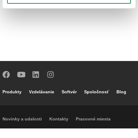
Footer main navigation
Produkty
Vzdelávanie
Softvér
Spoločnosť
Blog
Footer secondary navigation
Novinky a udalosti
Kontakty
Pracovné miesta
Caleffi Cloud