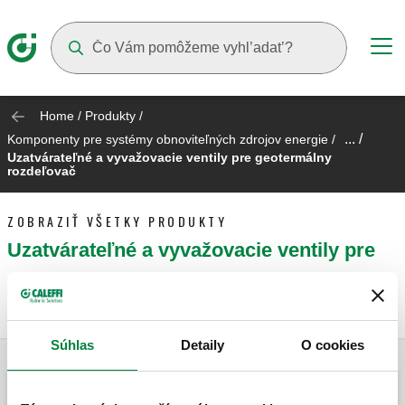
Suggestions will appear as you type
Home
/
Produkty
/
... /
Komponenty pre systémy obnoviteľných zdrojov energie
/
Uzatvárateľné a vyvažovacie ventily pre geotermálny
rozdeľovač
ZOBRAZIŤ VŠETKY PRODUKTY
Uzatvárateľné a vyvažovacie ventily pre
geotermálny rozdeľovač
Súhlas
Detaily
O cookies