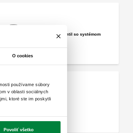
Tepelný poistný ventil so systémom
ochrany.
O cookies
vnosti používame súbory
om v oblasti sociálnych
mi, ktoré ste im poskytli
Povoliť všetko