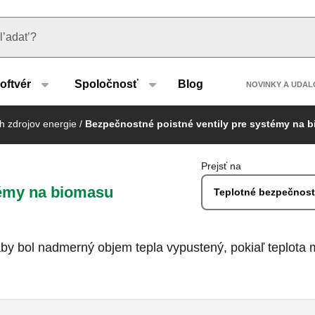
u type
Header 
oftvér
Spoločnosť
Blog
NOVINKY A UDAL
 zdrojov energie
/
Bezpečnostné poistné ventily pre systémy na 
Prejsť na
témy na biomasu
Teplotné bezpečnost
aby bol nadmerný objem tepla vypustený, pokiaľ teplota 