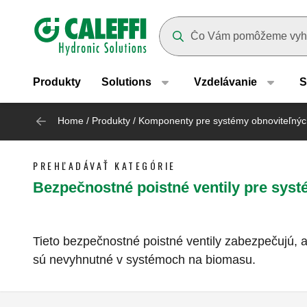
Header main navigation
Suggestions will appear as yo
Produkty
Solutions
Vzdelávanie
S
Home
/
Produkty
/
Komponenty pre systémy obnoviteľných
PREHĽADÁVAŤ KATEGÓRIE
Bezpečnostné poistné ventily pre sys
Tieto bezpečnostné poistné ventily zabezpečujú, 
sú nevyhnutné v systémoch na biomasu.