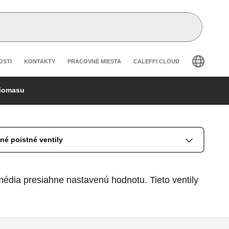
secondary navigation
OSTI
KONTAKTY
PRACOVNÉ MIESTA
CALEFFI CLOUD
biomasu
né poistné ventily
média presiahne nastavenú hodnotu. Tieto ventily