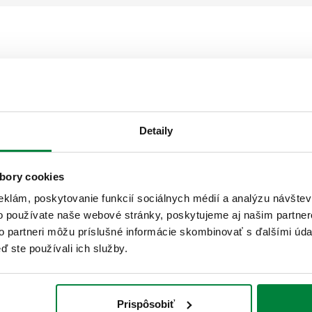
Teplotný pretlakový ventil s dvojitým
čidlom.
Detaily
bory cookies
eklám, poskytovanie funkcií sociálnych médií a analýzu návšte
o používate naše webové stránky, poskytujeme aj našim partner
to partneri môžu príslušné informácie skombinovať s ďalšími údaj
Teplotný poistný ventil s automatickým
doplňaním a s gombíkom pre manuálne
ď ste používali ich služby.
vypúšťanie.
Prispôsobiť