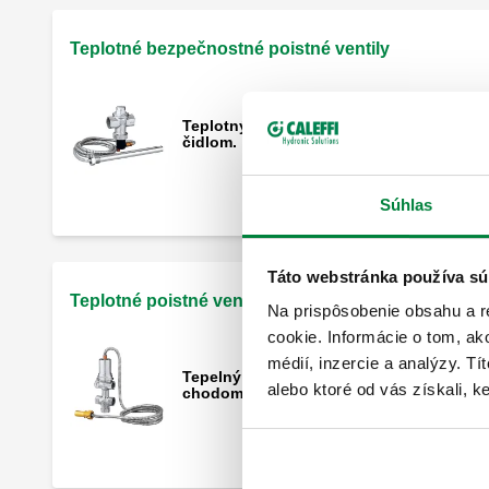
Teplotné bezpečnostné poistné ventily
Teplotný pretlakový ventil s dvojitým
čidlom.
Súhlas
Táto webstránka používa sú
Teplotné poistné ventily s automatickým plnením
Na prispôsobenie obsahu a r
cookie. Informácie o tom, ak
médií, inzercie a analýzy. Tí
Tepelný poistný ventil s pozitívnym
alebo ktoré od vás získali, ke
chodom, s automatickým plnením.