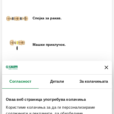
Спојка за ракав.
Женски лактен приклучок
Машки приклучок.
Т-спојка.
Прошири
Лактен приклучок.
Странична машка т-спојка.
Согласност
Детали
За колачињата
Машки лактен приклучок.
Оваа веб страница употребува колачиња
Резервни делови за механички фитинзи со
Централна машка т-спојка.
вентил со О-прстен
Користиме колачиња за да ги персонализираме
содржините и рекламите, да обезбедиме