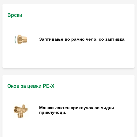
Врски
Заптивање во рамно чело, со заптивка
Оков за цевки PE-X
Машки лактен приклучок со ѕидни
приклучоци.