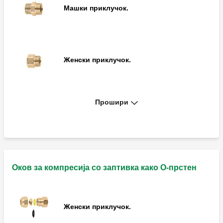
Машки приклучок.
Женски приклучок.
Прошири
Редуцир.
Лактен приклучок.
Оков за компресија со заптивка како O-прстен
Женски приклучок.
Машки лактен приклучок.