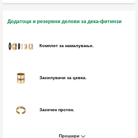
Додатоци и резервни делови за дека-фитинзи
Спојка за ракави.
Комплет за намалување.
Приклучок за Т-спојка.
Засилувачи за цевка.
Скратен машки-женски приклучок за Т-
спојка.
Засечен прстен.
Лактен приклучок.
Прошири