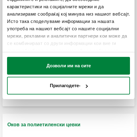
карактеристики на социјалните мрежи и да
Женски лактен приклучок
анализираме сообраќај кој минува низ нашиот вебсајт.
Резервен О-прстен.
Исто така споделуваме информации за нашата
употреба на нашиот вебсајт со нашите социјални
мрежи, рекламни и аналитички партнери кои може да
се комбинираат со други информации кои вие ги
Приклучок за Т-спојка.
Резервен О-прстен.
имате обезбедено или кои можеби се собрани од
вашата употреба на нивните услуги.
Дозволи им на сите
Машки приклучок за Т-спојка.
Резервен прстен за заклучување.
Прилагодете-
Женски приклучок за Т-спојка.
Оков за полиетиленски цевки