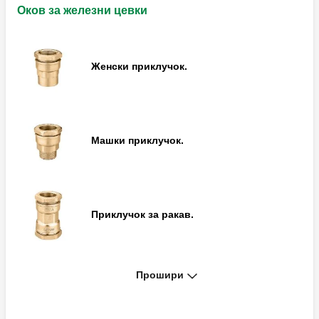
Машки приклучок.
Оков за железни цевки
Женски приклучок.
Женски приклучок со спојка.
Машки приклучок.
Скратен машки приклучок.
Приклучок за ракав.
Прирабнички приклучок, PN 10 EN 1092-1.
Прошири
Приклучок за Т-спојка.
Спојка за ракави.