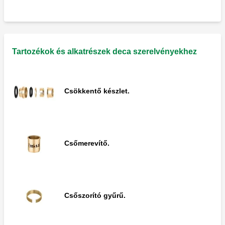
Hüvelykapcsoló.
Tartozékok és alkatrészek deca szerelvényekhez
Hüvelykapcsoló.
Csökkentő készlet.
T-szerelvény.
Csőmerevítő.
Csökkentett külső-belső T-szerelvény.
Csőszorító gyűrű.
Könyök szerelvény.