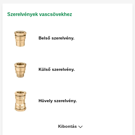
Külső szerelvény.
Szerelvények vascsövekhez
Belső szerelvény.
Belső szerelvény csatlakozóval.
Külső szerelvény.
Csökkentett külső szerelvény.
Hüvely szerelvény.
Karimás szerelvény, PN 10 EN 1092-1.
Kibontás
T-szerelvény.