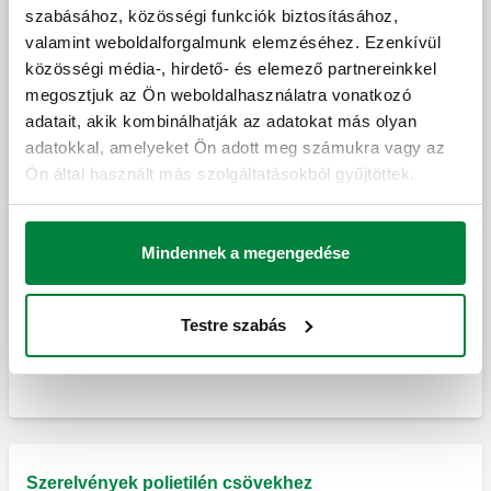
gyűrűs tömítéssel
szabásához, közösségi funkciók biztosításához,
valamint weboldalforgalmunk elemzéséhez. Ezenkívül
közösségi média-, hirdető- és elemező partnereinkkel
Belső könyök szerelvény.
Tartalék O-gyűrű.
megosztjuk az Ön weboldalhasználatra vonatkozó
adatait, akik kombinálhatják az adatokat más olyan
adatokkal, amelyeket Ön adott meg számukra vagy az
Ön által használt más szolgáltatásokból gyűjtöttek.
T-szerelvény.
Tartalék O-gyűrű
Mindennek a megengedése
Külső T-szerelvény.
Tartalék reteszelő gyűrű.
Testre szabás
Belső T-szerelvény.
Szerelvények polietilén csövekhez