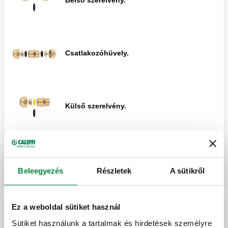
Külső könyök szerelvény.
Csatlakozóhüvely.
Belső könyök szerelvény.
Külső szerelvény.
T-darab.
Kibontás
Könyök szerelvény.
Oldalsó külső T-darab.
Beleegyezés
Részletek
A sütikről
Ez a weboldal sütiket használ
Külső könyök szerelvény.
Tartalék alkatrészek mechanikus szerelvényekhez O-
Középső T-darab.
Sütiket használunk a tartalmak és hirdetések személyre