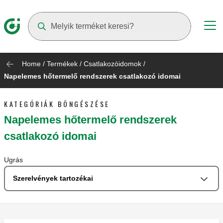
Suggestions will appear as you type
Home
/
Termékek
/
Csatlakozóidomok
/
Napelemes hőtermelő rendszerek csatlakozó idomai
KATEGÓRIÁK BÖNGÉSZÉSE
Napelemes hőtermelő rendszerek
csatlakozó idomai
Ugrás
Szerelvények tartozékai