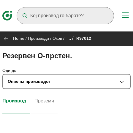
Suggestions will appear as you type
... /
Home
/
Производи
/
Оков
/
R97012
Резервен О-прстен.
Оди до
Опис на производот
Производ
Преземи