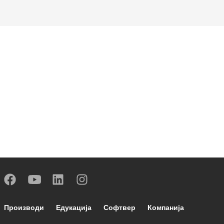
Footer main navigation
Производи
Едукација
Софтвер
Компанија