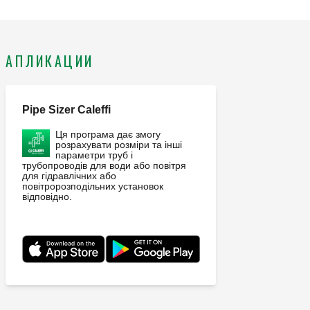
АПЛИКАЦИИ
Pipe Sizer Caleffi
Ця програма дає змогу
розрахувати розміри та інші
параметри труб і
трубопроводів для води або повітря
для гідравлічних або
повітророзподільних установок
відповідно.