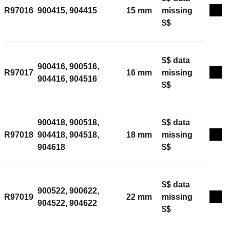
R97016
900415, 904415
15 mm
missing
Exp
$$
$$ data
900416, 900516,
R97017
16 mm
missing
Exp
904416, 904516
$$
900418, 900518,
$$ data
R97018
904418, 904518,
18 mm
missing
Exp
904618
$$
$$ data
900522, 900622,
R97019
22 mm
missing
Exp
904522, 904622
$$