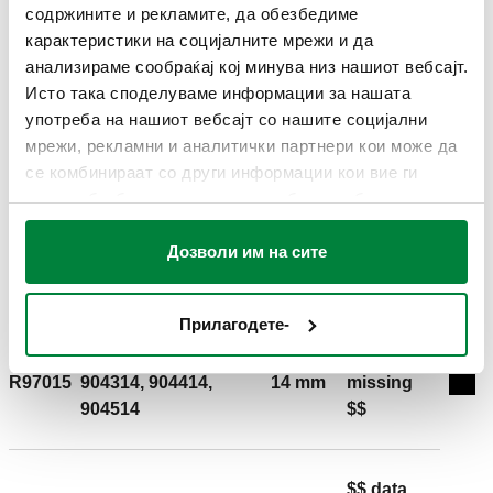
710fc1d7-8be1-4d60-bbab-
9057, 9058, 930. За системи за гас и течно гориво
содржините и рекламите, да обезбедиме
Копирајте
65c027972fa4
(не вклучувајќи бензин). Ø: 10 mm.
карактеристики на социјалните мрежи и да
анализираме сообраќај кој минува низ нашиот вебсајт.
Исто така споделуваме информации за нашата
Види ја забелешката
900310,
употреба на нашиот вебсајт со нашите социјални
R97013
10 mm
Exp
1
904310
мрежи, рекламни и аналитички партнери кои може да
се комбинираат со други информации кои вие ги
имате обезбедено или кои можеби се собрани од
$$ data
вашата употреба на нивните услуги.
900312, 900412,
R97014
12 mm
missing
Дозволи им на сите
Exp
904312, 904412
$$
Прилагодете-
900314, 900414,
$$ data
R97015
904314, 904414,
14 mm
missing
Exp
904514
$$
$$ data