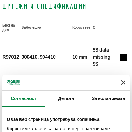
ЦРТЕЖИ И СПЕЦИФИКАЦИИ
Број на
Забелешка
Користете
Ø
Actions
дел
$$ data
R97012
900410, 904410
10 mm
missing
Coll
$$
3D модели
Согласност
Детали
За колачињата
Текст за опис
Прикажи
Копирајте
Оваа веб страница употребува колачиња
CALEFFI, R97012. Резервен О-прстен. За
механички фитинзи од серијата 900, 904, 910310,
Користиме колачиња за да ги персонализираме
SCIP code
Прикажи