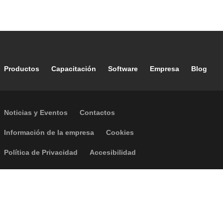
Footer main navigation
Productos
Capacitación
Software
Empresa
Blog
Footer secondary navigation
Noticias y Eventos
Contactos
Footer menu
Información de la empresa
Cookies
Política de Privacidad
Accesibilidad
P.I. IT04104030962 - © 1961 - 2026
Caleffi S.p.a. | Todos los derechos
reservados