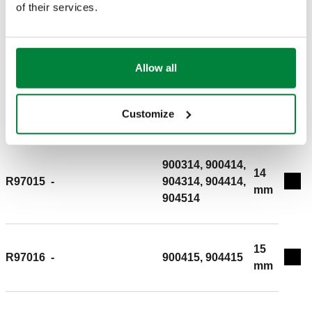
of their services.
Solo para códs.
10
R97013
900310, 904310,
900310, 904310
Exp
mm
905730 y 905830.
Allow all
900312, 900412,
12
R97014
-
Exp
Customize
904312, 904412
mm
900314, 900414,
14
R97015
-
904314, 904414,
Exp
mm
904514
15
R97016
-
900415, 904415
Exp
mm