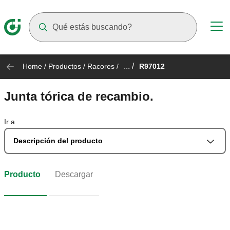
Suggestions will appear as you type
... /
Home
/
Productos
/
Racores
/
R97012
Junta tórica de recambio.
Ir a
Descripción del producto
Producto
Descargar