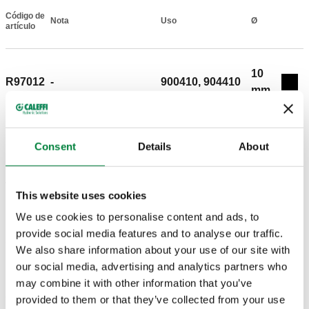
Código de
Nota
Uso
Ø
Actions
artículo
10
R97012
-
900410, 904410
Coll
mm
Modelos en 3D
Consent
Details
About
Texto de licitación
Mostrar
Copia
This website uses cookies
We use cookies to personalise content and ads, to
CALEFFI, R97012. Junta tórica de recambio. Para
provide social media features and to analyse our traffic.
racores mecánicos de las series 900, 904, 9057, 9058
SCIP code
Mostrar
We also share information about your use of our site with
710fc1d7-8be1-4d60-bbab-
y 930. Para instalaciones de gas e hidrocarburos
Copia
our social media, advertising and analytics partners who
65c027972fa4
fluidos (solo gasolinas). Ø: 10 mm.
may combine it with other information that you’ve
provided to them or that they’ve collected from your use