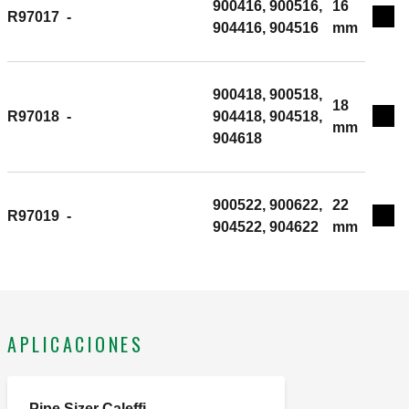
900416, 900516,
16
R97017
-
Exp
904416, 904516
mm
900418, 900518,
18
R97018
-
904418, 904518,
Exp
mm
904618
900522, 900622,
22
R97019
-
Exp
904522, 904622
mm
APLICACIONES
Pipe Sizer Caleffi