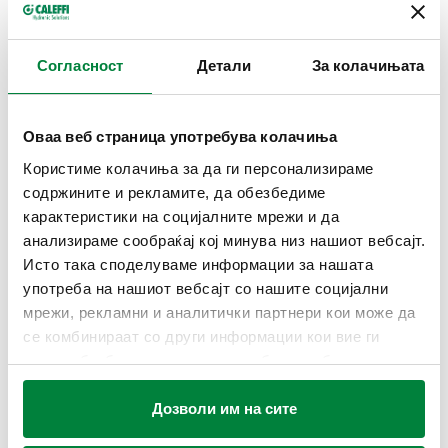
Максимален работен притисок
:
16 bar
СЕРТИФИКАТИ
Согласност
Детали
За колачињата
Оваа веб страница употребува колачиња
Користиме колачиња за да ги персонализираме
содржините и рекламите, да обезбедиме
карактеристики на социјалните мрежи и да
ЦРТЕЖИ И СПЕЦИФИКАЦИИ
анализираме сообраќај кој минува низ нашиот вебсајт.
Исто така споделуваме информации за нашата
употреба на нашиот вебсајт со нашите социјални
Број на дел
Поврзување A
Поврзување
Actions
мрежи, рекламни и аналитички партнери кои може да
се комбинираат со други информации кои вие ги
890421
Ø 21
G 1/2" (ISO 228-1) F
имате обезбедено или кои можеби се собрани од
Coll
вашата употреба на нивните услуги.
Дозволи им на сите
3D модели