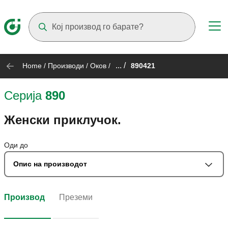
Suggestions will appear as you type
... /
Home
/
Производи
/
Оков
/
890421
Серија
890
Женски приклучок.
Оди до
Опис на производот
Производ
Преземи