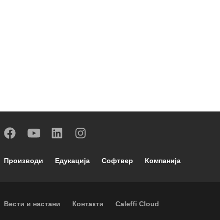
Footer main navigation
Производи
Едукација
Софтвер
Компанија
Footer secondary navigation
Вести и настани
Контакти
Caleffi Cloud