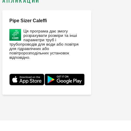
АПЛИКАЦИИ
Pipe Sizer Caleffi
Ця програма дає змогу
розрахувати розміри та інші
параметри труб і
трубопроводів для води або повітря
для гідравлічних або
повітророзподільних установок
відповідно.