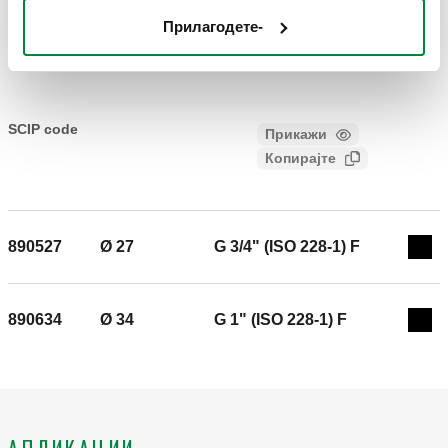
Прилагодете-
Текст за опис
Прикажи
Копирајте
CALEFFI, 890421. Женски приклучок. Поврзување A: Ø
21. Поврзување: G 1/2" (ISO 228-1) F. Максимален
SCIP code
Прикажи
7e8e95fa-10ee-4dcc-a395-
работен притисок: 16 bar. Среден температурен опсег: 0–
Копирајте
0b9f7e4dc748
40 °C. Материјал: месинг.
890527
Ø 27
G 3/4" (ISO 228-1) F
Exp
890634
Ø 34
G 1" (ISO 228-1) F
Exp