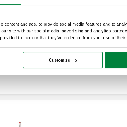
e content and ads, to provide social media features and to analy
 our site with our social media, advertising and analytics partn
 provided to them or that they’ve collected from your use of their
Manometër për testin e presionit të enës
së zgjerimit.
Customize
Zgjero
Gypi për zbutjen e goditjes së ujit.