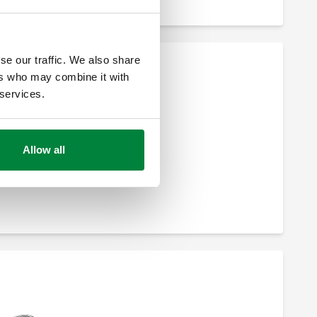
se our traffic. We also share
ers who may combine it with
 services.
Fluksometër.
Allow all