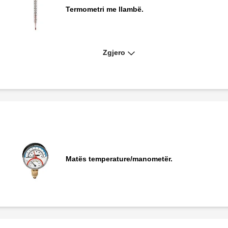
Termometri me llambë.
Zgjero
.
Matës temperature.
Matës temperature/manometër.