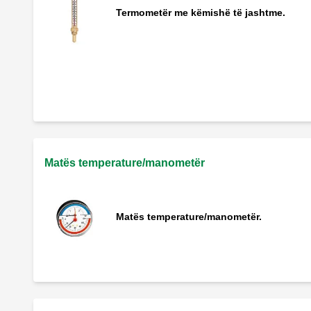
Termometër me këmishë të jashtme.
Matës temperature për sistemet e ftohjes
Matës temperature/manometër
Matës temperature/manometër.