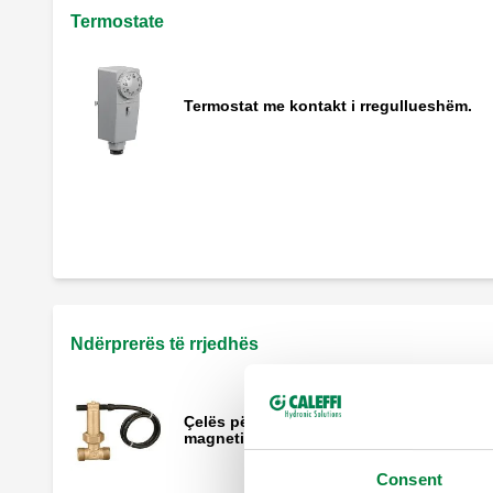
Termostate
Termostat me kontakt i rregullueshëm.
-
MISSING
Ndërprerës të rrjedhës
Çelës për rrjedhje me kontakt të drejtuar
magnetikisht.
Consent