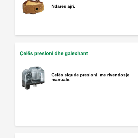
Ndarës ajri.
Çelës presioni dhe galexhant
Çelës sigurie presioni, me rivendosje
manuale.
Çelës pluskues, 250 V 10 A.