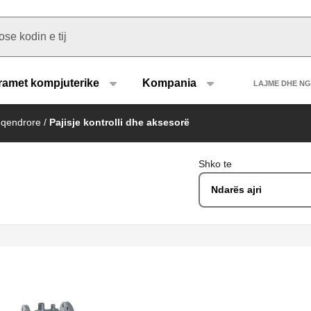
u type
Heade
ramet kompjuterike
Kompania
LAJME DHE N
 qendrore
/
Pajisje kontrolli dhe aksesorë
Shko te
Ndarës ajri