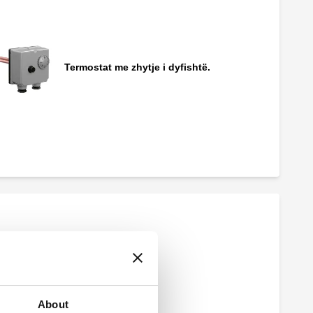
Termostat me zhytje i dyfishtë.
Xhep rezervë.
Paketë thikash.
About