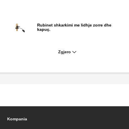
Rubinet shkarkimi me lidhje zorre dhe
kapuç.
Zgjero
Gypi për zbutjen e goditjes së ujit.
Kompania