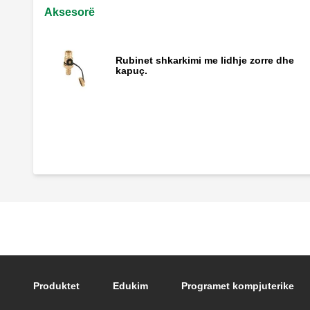
Aksesorë
Rubinet shkarkimi me lidhje zorre dhe
kapuç.
Rubinet me tre drejtime për manometrin
kryesor INAIL.
Footer main navigation
Produktet
Edukim
Programet kompjuterike