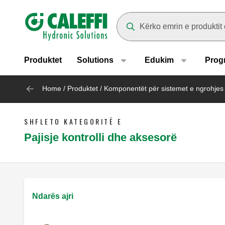
Header main navigation
Suggestions will appear as yo
Produktet
Solutions
Edukim
Prog
Home
/
Produktet
/
Komponentët për sistemet e ngrohjes
SHFLETO KATEGORITË E
Pajisje kontrolli dhe aksesorë
Ndarës ajri