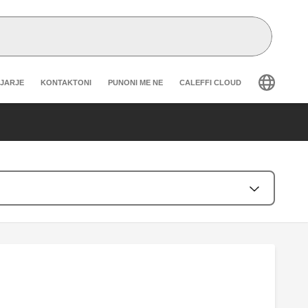
r secondary navigation
GJARJE
KONTAKTONI
PUNONI ME NE
CALEFFI CLOUD