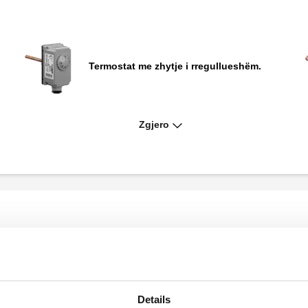
Termostat me zhytje i rregullueshëm.
Zgjero
Xhep inoksi për aplikimin shtëpiak të
përjashtuar nga kërkesat e certifikimit
INAIL.
Çelës fluksi.
Details