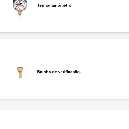
Termomanómetro.
Bainha de verificação.