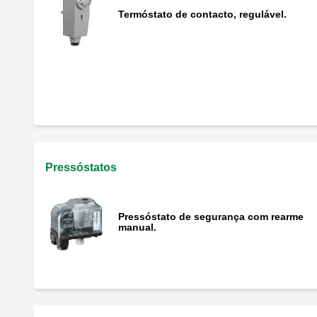
Termóstato de contacto, regulável.
Termóstato duplo de imersão.
Bainha de substituição.
Pressóstatos
Pressóstato de segurança com rearme
manual.