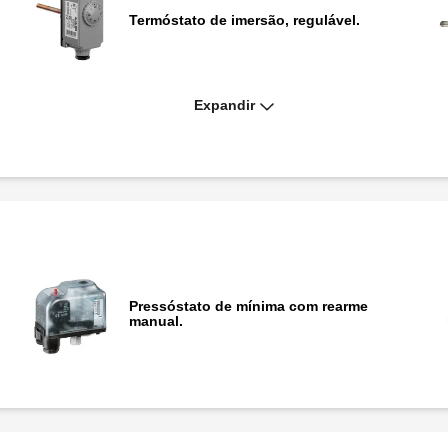
Termóstato de imersão, regulável.
Expandir
Termóstato de imersão de segurança com
rearme manual.
Pressóstato de mínima com rearme
manual.