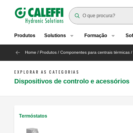
Header main navigation
Suggestions will appear as yo
Produtos
Solutions
Formação
So
Home
/
Produtos
/
Componentes para centrais térmicas
/
EXPLORAR AS CATEGORIAS
Dispositivos de controlo e acessórios
Termóstatos