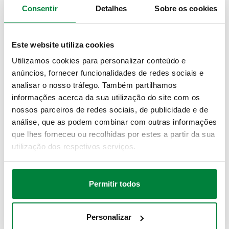
Consentir
Detalhes
Sobre os cookies
GDPR: INFORMATION FOR GENERIC REQUESTS,
BROCHURES AND TECHNICAL FILES DOWNLOAD
FORMS
Este website utiliza cookies
Utilizamos cookies para personalizar conteúdo e
anúncios, fornecer funcionalidades de redes sociais e
RGPD: PARTICIPAÇÃO EM ATIVIDADES DE
analisar o nosso tráfego. Também partilhamos
FORMAÇÃO ONLINE (WEBINAR)
informações acerca da sua utilização do site com os
nossos parceiros de redes sociais, de publicidade e de
análise, que as podem combinar com outras informações
RGPD: INFORMAÇÃO PARA CLIENTES E
que lhes forneceu ou recolhidas por estes a partir da sua
FORNECEDORES
utilização dos respetivos serviços.
RGPD: UTILIZAÇÃO DA CAIXA DE CORREIO E
Permitir todos
TRATAMENTO DOS DADOS DE CONTACTO DA
EMPRESA
Personalizar