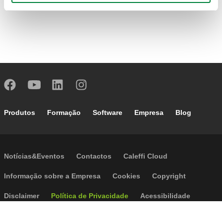
Footer main navigation
Produtos
Formação
Software
Empresa
Blog
Footer secondary navigation
Notícias&Eventos
Contactos
Caleffi Cloud
Footer menu
Informação sobre a Empresa
Cookies
Copyright
Disclaimer
Política de Privacidade
Acessibilidade