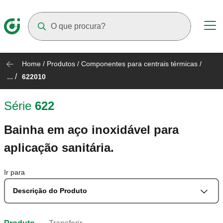
Suggestions will appear as you type
Home
/
Produtos
/
Componentes para centrais térmicas
/
... /
622010
Série
622
Bainha em aço inoxidável para
aplicação sanitária.
Ir para
Descrição do Produto