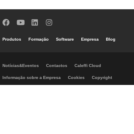
Footer main navigation
Produtos
Formação
Software
Empresa
Blog
Footer secondary navigation
Notícias&Eventos
Contactos
Caleffi Cloud
Footer menu
Informação sobre a Empresa
Cookies
Copyright
Disclaimer
Política de Privacidade
Acessibilidade
P.I. IT04104030962 - © 1961 - 2026
Caleffi S.p.a. | Todos os direitos
reservados