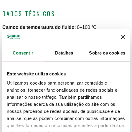
DADOS TÉCNICOS
Campo de temperatura do fluido
:
0–100 °C
Pressão máxima de funcionamento
:
10 bar
Consentir
Detalhes
Sobre os cookies
DESENHOS E ESPECIFICAÇÕES
Este website utiliza cookies
Código artigo
Ligação
Utilização
Actions
Utilizamos cookies para personalizar conteúdo e
anúncios, fornecer funcionalidades de redes sociais e
622010
G 1/2" A (ISO 228-1) M
622000
analisar o nosso tráfego. Também partilhamos
Coll
informações acerca da sua utilização do site com os
nossos parceiros de redes sociais, de publicidade e de
Modelos 3D
análise, que as podem combinar com outras informações
que lhes forneceu ou recolhidas por estes a partir da sua