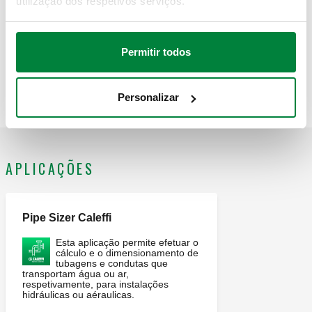
utilização dos respetivos serviços.
Texto de proposta
Mostrar
Copiar
CALEFFI, 622010. Bainha em aço inoxidável para aplicação
Permitir todos
sanitária. Para termóstato código 622002. Ligação: G 1/2" A
SCIP code
Mostrar
Copiar
CÓDIGO EM FASE DE ANÁLISE
(ISO 228-1) M. Pressão máxima de funcionamento: 10 bar.
Campo de temperatura do fluido: 0–100 °C.
Personalizar
APLICAÇÕES
Pipe Sizer Caleffi
Esta aplicação permite efetuar o
cálculo e o dimensionamento de
tubagens e condutas que
transportam água ou ar,
respetivamente, para instalações
hidráulicas ou aéraulicas.