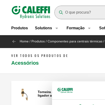
Header main navigation
Suggestions will appear as yo
Produtos
Solutions
Formação
So
Home
/
Produtos
/
Componentes para centrais térmicas
/
VER TODOS OS PRODUTOS DE
Acessórios
Torneira de descarga da caldeira com
ligador a tubo de borracha e tampa.