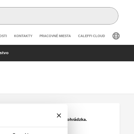
secondary navigation
OSTI
KONTAKTY
PRACOVNÉ MIESTA
CALEFFI CLOUD
nstvo
INAIL testovacia ohrádzka.