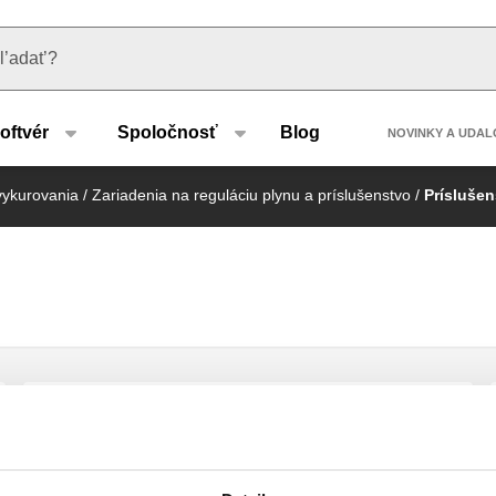
u type
Header 
oftvér
Spoločnosť
Blog
NOVINKY A UDAL
vykurovania
/
Zariadenia na reguláciu plynu a príslušenstvo
/
Prísluše
Vypúšťací kohútik s pripojením na
hadicu a krytom.