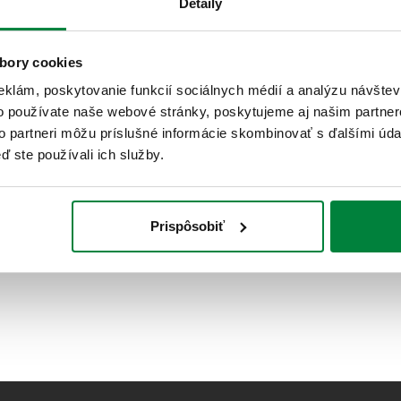
Detaily
bory cookies
Slučka na redukciu vodného rázu.
eklám, poskytovanie funkcií sociálnych médií a analýzu návšte
o používate naše webové stránky, poskytujeme aj našim partner
to partneri môžu príslušné informácie skombinovať s ďalšími údaj
ď ste používali ich služby.
Prispôsobiť