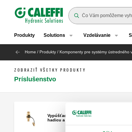
Header main navigation
Suggestions will appear as yo
Produkty
Solutions
Vzdelávanie
S
Home
/
Produkty
/
Komponenty pre systémy ústredného 
ZOBRAZIŤ VŠETKY PRODUKTY
Príslušenstvo
Vypúšťací kohútik s pripojením na
hadicu a krytom.