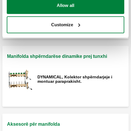
Allow all
Zgjero
Rekorderi fundore kthimi.
Customize
Rekorderi fundore fluksi.
Manifolda shpërndarëse dinamike prej tunxhi
DYNAMICAL, Kolektor shpërndarjeje i
montuar paraprakisht.
Aksesorë për manifolda