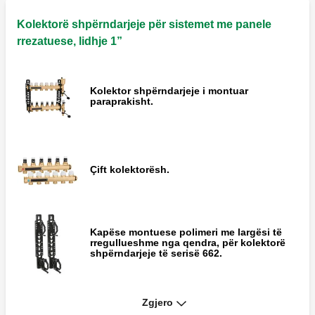
Grup by-pass-ësh diferencialë me
konfigurim të fiksuar 25 kPa (2,500 mm
Kolektorë shpërndarjeje për sistemet me panele
w.g.).
rrezatuese, lidhje 1”
Kolektor shpërndarjeje i montuar
paraprakisht.
Çift kolektorësh.
Kapëse montuese polimeri me largësi të
rregullueshme nga qendra, për kolektorë
shpërndarjeje të serisë 662.
Zgjero