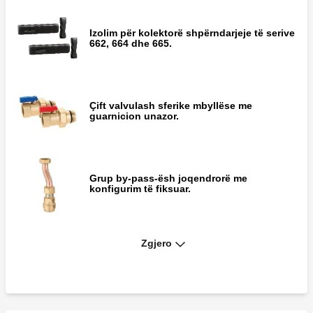
Izolim për kolektorë shpërndarjeje të serive
662, 664 dhe 665.
Çift valvulash sferike mbyllëse me
guarnicion unazor.
Grup by-pass-ësh joqendrorë me
konfigurim të fiksuar.
Zgjero
DARCAL, Rekorderi me diametër të
vetërregullueshëm për tuba plastikë të
thjeshtë dhe shumështresorë.