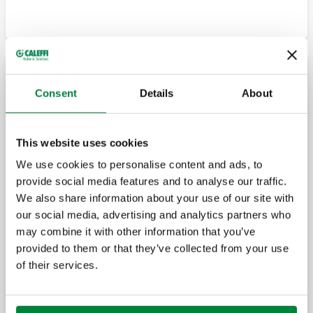
Rekorderi fundore kthimi.
Rekorderi fundore fluksi.
Kolektorë shpërndarjeje për sistemet me panele
Consent
Details
About
rrezatuese, lidhje 1”
This website uses cookies
Kolektor shpërndarjeje i montuar
paraprakisht.
We use cookies to personalise content and ads, to
provide social media features and to analyse our traffic.
We also share information about your use of our site with
our social media, advertising and analytics partners who
Çift kolektorësh.
may combine it with other information that you’ve
provided to them or that they’ve collected from your use
of their services.
Çift kapësesh çeliku për montimin e
kolektorëve shpërndarës të serive 662 dhe
664.