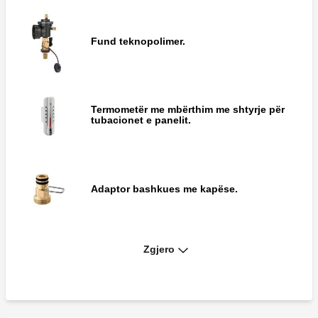
Fund teknopolimer.
Termometër me mbërthim me shtyrje për
tubacionet e panelit.
Adaptor bashkues me kapëse.
Zgjero
Shabllon për prerjen e tubave.