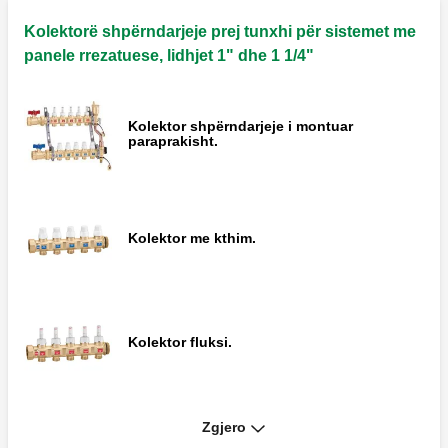
Tapë vidhosëse me dado për daljen e
kolektorëve shpërndarës.
Kolektorë shpërndarjeje prej tunxhi për sistemet me
panele rrezatuese, lidhjet 1" dhe 1 1/4"
Termometër me mbërthim me shtyrje për
Kolektor shpërndarjeje i montuar
tubacionet e panelit.
paraprakisht.
Kolektor me kthim.
Kolektor fluksi.
Zgjero
Çift kolektorësh shpërndarjeje.