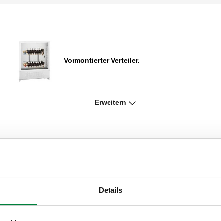
Vormontierter Verteiler.
Erweitern
Steckadapter
Details
Verteilerpaar mit Absperrventilen und
Vorregelventilen.