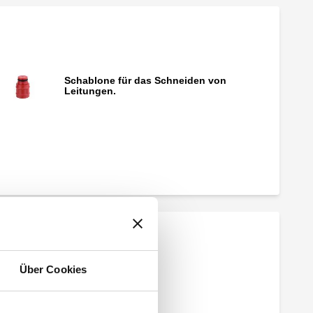
Schablone für das Schneiden von
Leitungen.
Differenzdruck- Überströmventil mit
Festeinstellung 25 kPa (2500 mm w.s.).
Über Cookies
Verteilerpaar