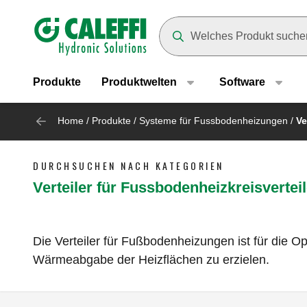
Header main navigation
Suggestions will appear as yo
Produkte
Produktwelten
Software
Home
/
Produkte
/
Systeme für Fussbodenheizungen
/
Ve
DURCHSUCHEN NACH KATEGORIEN
Verteiler für Fussbodenheizkreisverteil
Die Verteiler für Fußbodenheizungen ist für die 
Wärmeabgabe der Heizflächen zu erzielen.