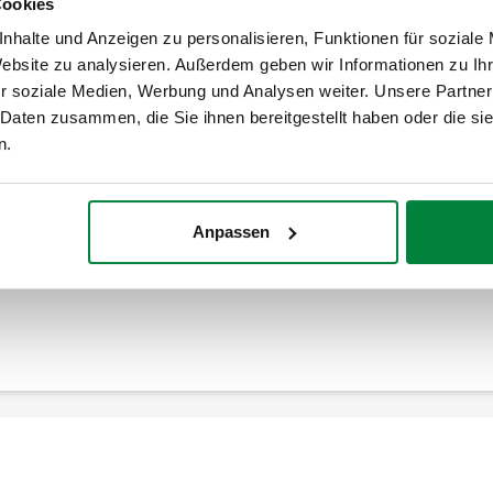
Cookies
nhalte und Anzeigen zu personalisieren, Funktionen für soziale
Erweitern
Website zu analysieren. Außerdem geben wir Informationen zu I
Rücklaufkopfgruppe mit automatischem
Entlüfter und Füll-/ Entleerungshahn
r soziale Medien, Werbung und Analysen weiter. Unsere Partner
 Daten zusammen, die Sie ihnen bereitgestellt haben oder die s
n.
Rücklaufverteiler.
Anpassen