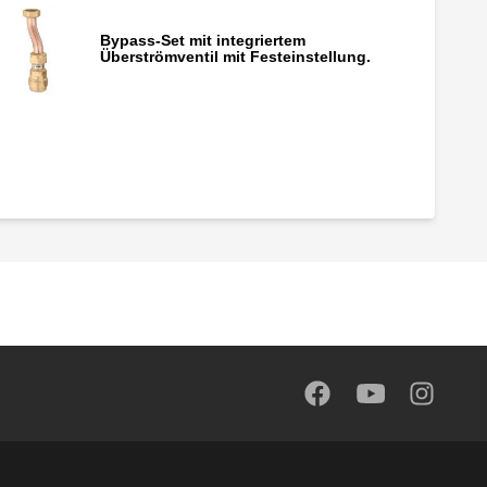
Bypass-Set mit integriertem
Überströmventil mit Festeinstellung.
Satz Kugelabsperrhähne.
Konsolen
Schnellentlüfter mit hygroskopischer
Kappe
DARCAL, Klemmverschraubung mit
selbstanpassendem Durchmesser für