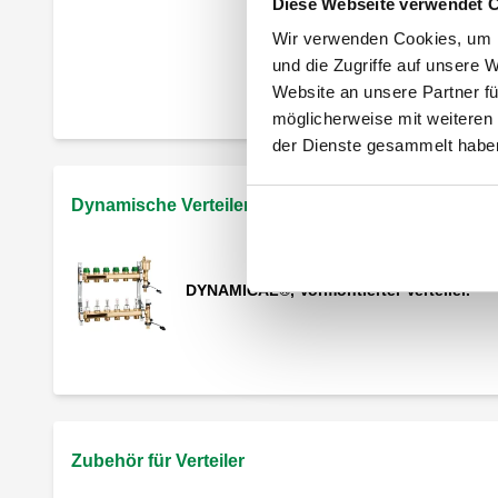
Diese Webseite verwendet 
Wir verwenden Cookies, um I
Polymer- Montagebügel, Polymer-
und die Zugriffe auf unsere 
Montagebügel mit verstellbarem
Website an unsere Partner fü
Mittenabstand für Verteiler der Serie 662
möglicherweise mit weiteren
der Dienste gesammelt habe
Vormontierter Verteiler.
Dynamische Verteiler aus Messing
DYNAMICAL®, Vormontierter Verteiler.
Verteilerpaar.
Zubehör für Verteiler