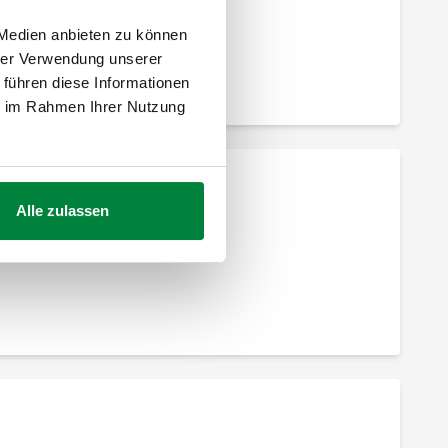
 Medien anbieten zu können
hrer Verwendung unserer
Vorlaufkopfgruppe mit Entlüfter und Füll-/
Entleerungshahn
 führen diese Informationen
ie im Rahmen Ihrer Nutzung
Vorlaufverteiler.
Alle zulassen