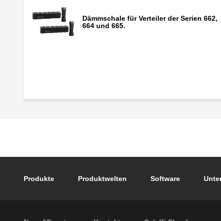
Dämmschale für Verteiler der Serien 662,
664 und 665.
Differenzdruck- Überstromventil 25 kPa,
komplett mit Rohr für Verteileranschluss
Reduzierstopfen.
Footer main navigation
Vorlauf-Kopfgruppe.
Produkte
Produktwelten
Software
Unte
Blindkappe mit Klemmverschraubung für