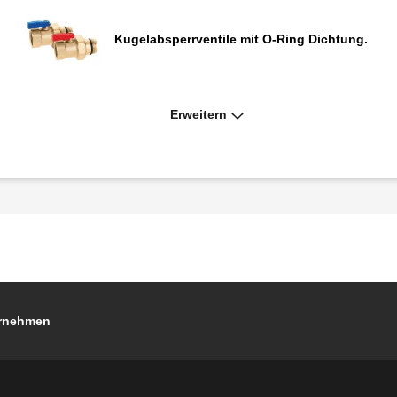
Kugelabsperrventile mit O-Ring Dichtung.
Erweitern
Satz Kugelabsperrhähne.
Rücklauf-Kopfgruppe.
Klemmverschraubung.
rnehmen
Thermometer mit Schnellkupplung für