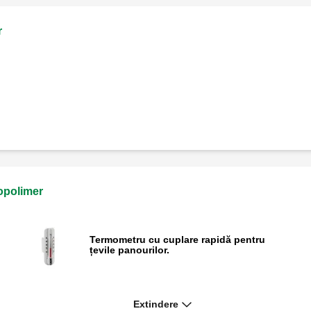
r
nopolimer
Termometru cu cuplare rapidă pentru
țevile panourilor.
Extindere
Kit de by-pass diferențial cu calibrare fixă