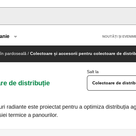
u type
Header 
anie
NOUTĂȚI ȘI EVENIM
re în pardoseală
/
Colectoare și accesorii pentru colectoare de distri
Salt la
re de distribuție
Colectoare de distri
ri radiante este proiectat pentru a optimiza distribuția age
iei termice a panourilor.