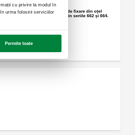
rmații cu privire la modul în
Pereche de ancore de fixare din oțel
n urma folosirii serviciilor
pentru colectoare din seriile 662 și 664.
Permite toate