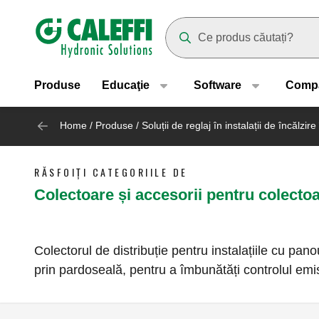
Header main navigation
Suggestions will appear as yo
Produse
Educaţie
Software
Comp
Home
/
Produse
/
Soluții de reglaj în instalații de încălzi
RĂSFOIȚI CATEGORIILE DE
Colectoare și accesorii pentru colectoa
Colectorul de distribuție pentru instalațiile cu panou
prin pardoseală, pentru a îmbunătăți controlul emis