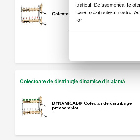
traficul. De asemenea, le ofer
care folosiți site-ul nostru. A
Colector de distribuție preasamblat.
lor.
Ansamblu de capăt de retur.
Colectoare de distribuție dinamice din alamă
DYNAMICAL®, Colector de distribuție
preasamblat.