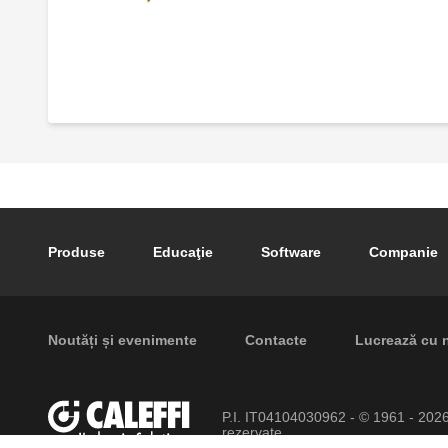
Pereche de colectoare de distribuție.
Pereche de robineți de izolare cu bilă.
Footer main navigation
Produse
Educaţie
Software
Companie
Reducție.
Footer secondary navigation
Noutăți și evenimente
Contacte
Lucrează cu 
Pereche de ancore de fixare pentru
colectoare din seriile 663 și 668...S1.
P.I. IT04104030962 - © 1961 - 202
rezervate