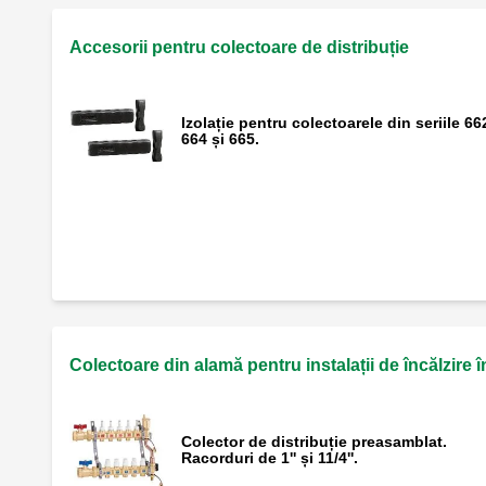
Accesorii pentru colectoare de distribuție
Izolație pentru colectoarele din seriile 66
664 și 665.
DARCAL, Racord cu diametru
autoadaptabil pentru țevi din plastic
simplu și multistrat.
Colectoare din alamă pentru instalații de încălzire î
Colector de distribuție preasamblat.
Racorduri de 1'' și 11/4''.