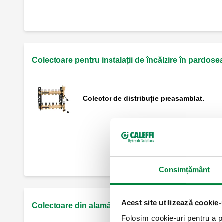
Șablon pentru tăierea țevilor.
Colectoare pentru instalații de încălzire în pardosea
Colector de distribuție preasamblat.
Ansamblu de capăt de retur.
Consimțământ
Acest site utilizează cookie-
Colectoare din alamă pentru instalații de încălzire 
Folosim cookie-uri pentru a pe