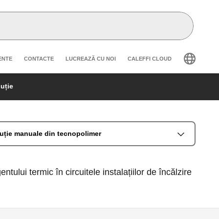
secondary navigation
ENTE
CONTACTE
LUCREAZĂ CU NOI
CALEFFI CLOUD
buție
buție manuale din tecnopolimer
ntului termic în circuitele instalațiilor de încălzire