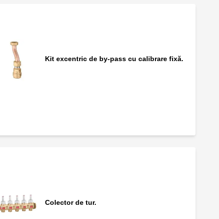
Kit excentric de by-pass cu calibrare fixă.
Termometru cu cuplare rapidă pentru
țevile panourilor.
Colector de tur.