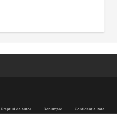
Pereche de robineți de izolare cu bilă.
Ansamblu de capăt de retur.
Dezaerator automat cu dop higroscopic.
u
Drepturi de autor
Renunţare
Confidențialitate