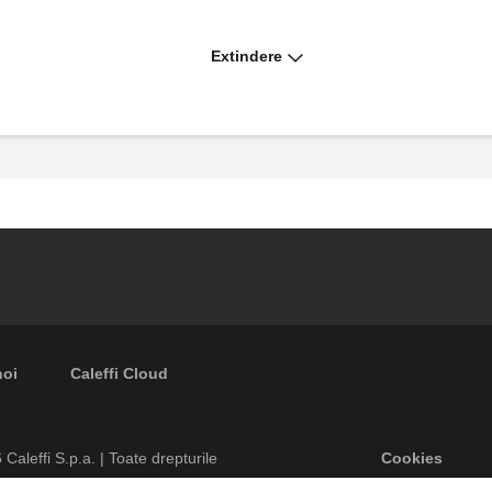
Extindere
Kit excentric de by-pass cu calibrare fixă.
Ansamblu de capăt de tur.
Racord mecanic.
noi
Caleffi Cloud
Footer men
6
Caleffi S.p.a. | Toate drepturile
Cookies