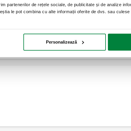
im partenerilor de rețele sociale, de publicitate și de analize info
ceștia le pot combina cu alte informații oferite de dvs. sau culese î
Pereche de colectoare.
Extindere
Personalizează
Ansamblu de capăt de tur.