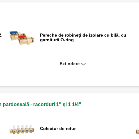
2,
Pereche de robineți de izolare cu bilă, cu
garnitură O-ring.
Extindere
Disc cu dop cu calotă, pentru derivațiile
colectoarelor.
n pardoseală - racorduri 1" și 1 1/4"
Colector de retur.