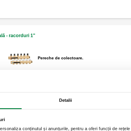
25 kPa (2500 mm c.a.).
lă - racorduri 1"
Pereche de colectoare.
Extindere
Ansamblu de capăt de tur.
Detalii
uri
în pardoseală - racorduri 1"
rsonaliza conținutul și anunțurile, pentru a oferi funcții de rețele