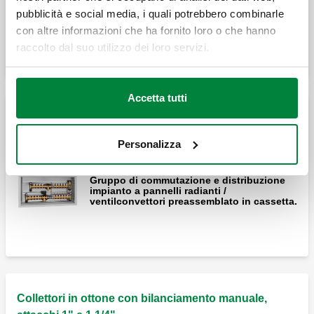
pubblicità e social media, i quali potrebbero combinarle
Espandi
DARCAL, Raccordo a diametro
con altre informazioni che ha fornito loro o che hanno
autoadattabile per tubi in plastica semplice
raccolto dal suo utilizzo dei loro servizi.
e multistrato.
Accetta tutti
Termometro ad aggancio rapido per
tubazione pannelli.
Gruppo di commutazione e distribuzione impianto a
pannelli radianti / ventilconvettori
Personalizza
Gruppo di commutazione e distribuzione
Disco a tappo con calotta, per derivazioni
impianto a pannelli radianti /
dei collettori.
ventilconvettori preassemblato in cassetta.
Collettori in ottone con bilanciamento manuale,