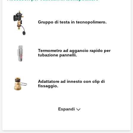
Gruppo di testa in tecnopolimero.
Termometro ad aggancio rapido per
tubazione pannelli.
Adattatore ad innesto con clip di
fissaggio.
Espandi
Kit di by-pass differenziale a taratura fissa
25 kPa (2500 mm c.a.).