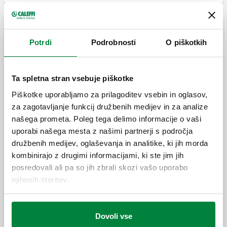
Zaključni sklop.
Razdelilniki za sisteme z ogrevalnimi paneli,
Potrdi
Podrobnosti
O piškotkih
priključki 1"
Ta spletna stran vsebuje piškotke
Predmontiran razdelilnik.
Piškotke uporabljamo za prilagoditev vsebin in oglasov,
za zagotavljanje funkcij družbenih medijev in za analize
našega prometa. Poleg tega delimo informacije o vaši
uporabi našega mesta z našimi partnerji s področja
Par razdelilnikov.
družbenih medijev, oglaševanja in analitike, ki jih morda
kombinirajo z drugimi informacijami, ki ste jim jih
posredovali ali pa so jih zbrali skozi vašo uporabo
njihovih storitev.
Par jeklenih montažnih konzol za
razdelilnike serij 662 in 664.
Dovoli vse