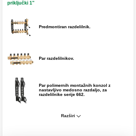
priključki 1"
Predmontiran razdelilnik.
Par razdelilnikov.
Par polimernih montažnih konzol z
nastavljivo medosno razdaljo, za
razdelilnike serije 662.
Razširi
Zaključni sklop.