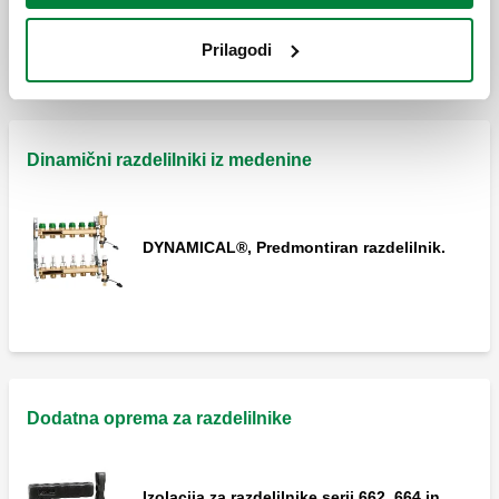
Razširi
Zaključni sklop.
Prilagodi
Zaključni sklop.
Dinamični razdelilniki iz medenine
DYNAMICAL®, Predmontiran razdelilnik.
Dodatna oprema za razdelilnike
Izolacija za razdelilnike serij 662, 664 in