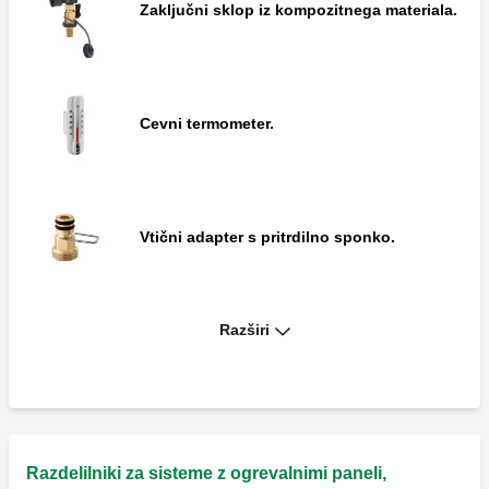
Zaključni sklop iz kompozitnega materiala.
Cevni termometer.
Vtični adapter s pritrdilno sponko.
Razširi
Šablona za odrez cevi.
Kompletni by-pass s fiksno nastavitvijo 25
kPa (2500 mm v.s.), z gibko cevjo.
Razdelilniki za sisteme z ogrevalnimi paneli,