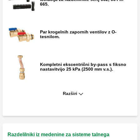
665.
Par krogelnih zapornih ventilov z O-
tesnilom.
Kompletni ekscentrični by-pass s fiksno
nastavitvijo 25 kPa (2500 mm v.s.).
Razširi
DARCAL, Spojka s prilagodljivim
premerom za eno in večplastne plastične
cevi.
Čep z matico za razdelilnike.
Razdelilniki iz medenine za sisteme talnega