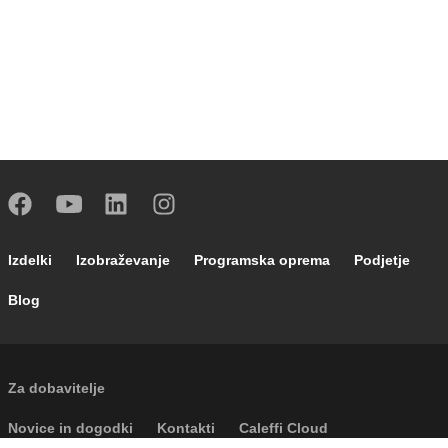
Footer main navigation
Izdelki
Izobraževanje
Programska oprema
Podjetje
Blog
External links
Za dobavitelje
Footer secondary navigation
Novice in dogodki
Kontakti
Caleffi Cloud