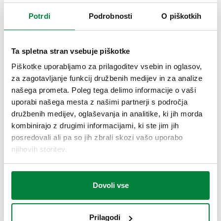
Maksimalni tlak izpusta zraka
:
2,5 bar
Potrdi
Podrobnosti
O piškotkih
Območje temperature medija
:
0–100 °C
Ta spletna stran vsebuje piškotke
RISBE IN SPECIFIKACIJE
Piškotke uporabljamo za prilagoditev vsebin in oglasov,
za zagotavljanje funkcij družbenih medijev in za analize
Koda artikla
Priključek
našega prometa. Poleg tega delimo informacije o vaši
Actions
uporabi našega mesta z našimi partnerji s področja
družbenih medijev, oglaševanja in analitike, ki jih morda
599678
G 1" (ISO 228-1) NN
kombinirajo z drugimi informacijami, ki ste jim jih
Coll
posredovali ali pa so jih zbrali skozi vašo uporabo
njihovih storitev.
2D risba
DWG
DXF
PDF
Dovoli vse
3D modeli
Prilagodi