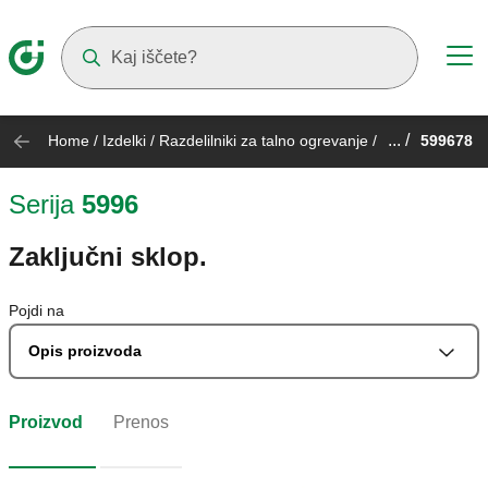
Suggestions will appear as you type
... /
Home
/
Izdelki
/
Razdelilniki za talno ogrevanje
/
599678
Serija
5996
Zaključni sklop.
Pojdi na
Opis proizvoda
Proizvod
Prenos