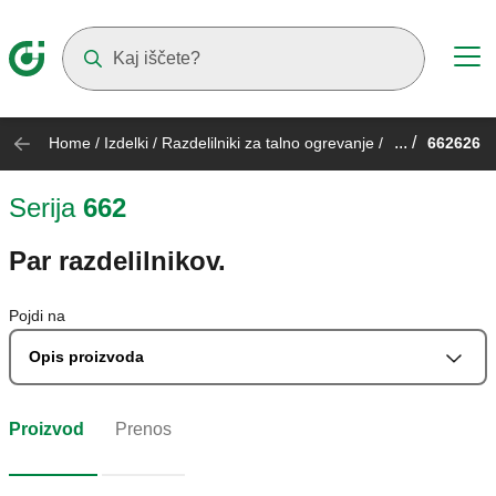
Suggestions will appear as you type
... /
Home
/
Izdelki
/
Razdelilniki za talno ogrevanje
/
662626
Serija
662
Par razdelilnikov.
Pojdi na
Opis proizvoda
Proizvod
Prenos