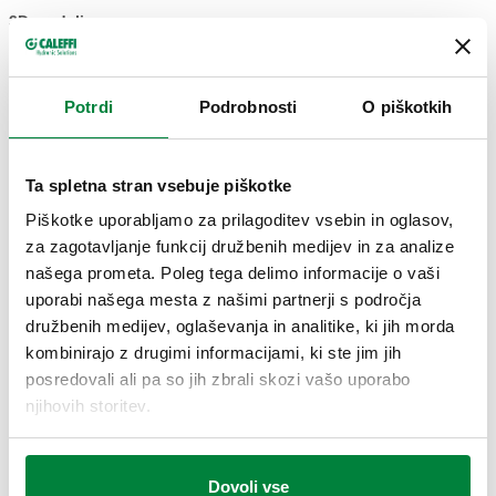
3D modeli
Potrdi
Podrobnosti
O piškotkih
Besedilo za razpis
Prikaži
Kopiraj
CALEFFI, 662626. Par razdelilnikov. Sestavljen iz:-
Ta spletna stran vsebuje piškotke
povratnega razdelilnika z vgrajenimi zapornimi ventili z
SCIP code
Prikaži
13cc9c6a-d7ee-468c-b098-
Piškotke uporabljamo za prilagoditev vsebin in oglasov,
možnostjo montaže elektro-termične glave,- dovodnega
Kopiraj
63250c66ffe3
za zagotavljanje funkcij družbenih medijev in za analize
razdelilnika z vgrajenimi merilci in regulacijskimi ventili
našega prometa. Poleg tega delimo informacije o vaši
pretoka. Priključek razdelilnika: G 1" (ISO 228-1) NN,
uporabi našega mesta z našimi partnerji s področja
vhod. Izhodni priključek: G 1" A (ISO 228-1) ZN, izhod.
družbenih medijev, oglaševanja in analitike, ki jih morda
Izhodni priključek: G 3/4" A (ISO 228-1) ZN, 2 izhoda,
G 3/4" A (ISO
G 1" (ISO
G 1" A (ISO
kombinirajo z drugimi informacijami, ki ste jim jih
Priključek za spojke Caleffi. Maksimalni delovni tlak: 10
662636
228-1) ZN
Exp
228-1) NN
228-1) ZN
posredovali ali pa so jih zbrali skozi vašo uporabo
bar. Območje temperature medija: 5–80 °C. Medosna
3 izhodi
njihovih storitev.
razdalja izhodov: 50 mm.
G 3/4" A (ISO
G 1" (ISO
G 1" A (ISO
Dovoli vse
662646
228-1) ZN