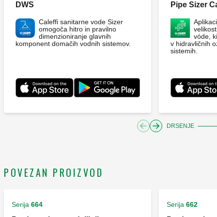
DWS
Pipe Sizer Ca
Caleffi sanitarne vode Sizer
Aplikac
omogoča hitro in pravilno
velikost
dimenzioniranje glavnih
vóde, k
komponent domačih vodnih sistemov.
v hidravličnih o
sistemih.
DRSENJE
POVEZAN PROIZVOD
Serija
664
Serija
662