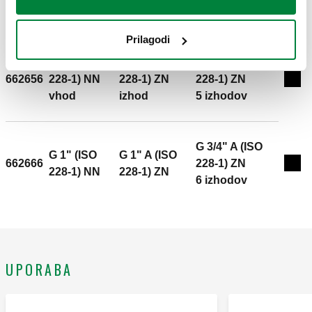
Exp
228-1) NN
228-1) ZN
4 izhodi
Prilagodi
G 1" (ISO
G 1" A (ISO
G 3/4" A (ISO
662656
228-1) NN
228-1) ZN
228-1) ZN
Exp
vhod
izhod
5 izhodov
G 3/4" A (ISO
G 1" (ISO
G 1" A (ISO
662666
228-1) ZN
Exp
228-1) NN
228-1) ZN
6 izhodov
UPORABA