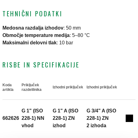
TEHNIČNI PODATKI
Medosna razdalja izhodov
:
50 mm
Območje temperature medija
:
5–80 °C
Maksimalni delovni tlak
:
10 bar
RISBE IN SPECIFIKACIJE
Koda
Priključek
Izhodni priključek
Izhodni priključek
Actions
artikla
razdelilnika
G 1" (ISO
G 1" A (ISO
G 3/4" A (ISO
662626
228-1) NN
228-1) ZN
228-1) ZN
Coll
vhod
izhod
2 izhoda