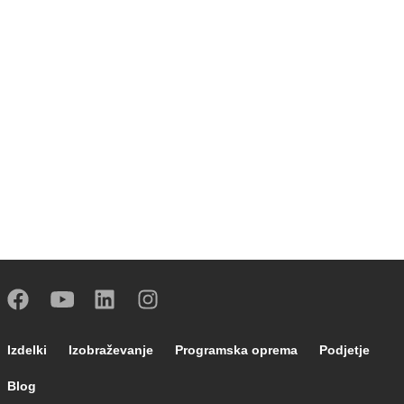
Footer main navigation
Izdelki
Izobraževanje
Programska oprema
Podjetje
Blog