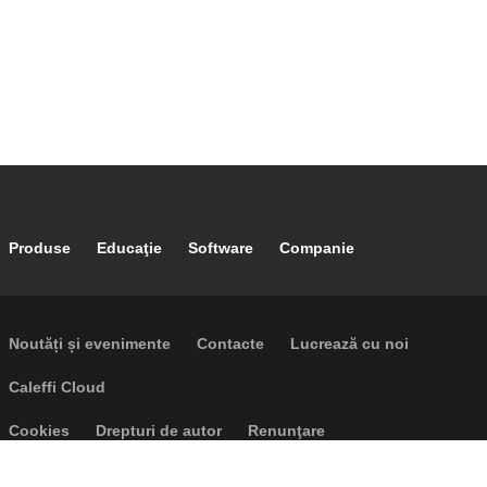
Footer main navigation
Produse
Educaţie
Software
Companie
Footer secondary navigation
Noutăți și evenimente
Contacte
Lucrează cu noi
Caleffi Cloud
Footer menu
Cookies
Drepturi de autor
Renunţare
Confidențialitate