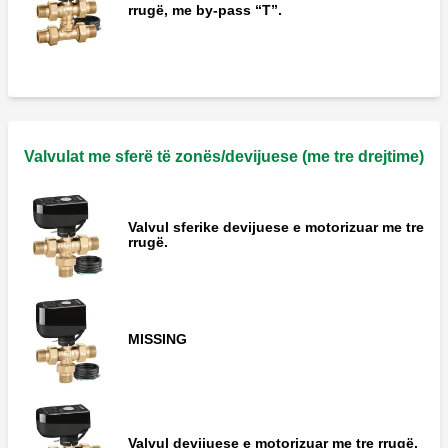
rrugë, me by-pass “T”.
Valvulat me sferë të zonës/devijuese (me tre drejtime)
Valvul sferike devijuese e motorizuar me tre
rrugë.
MISSING
Valvul devijuese e motorizuar me tre rrugë.