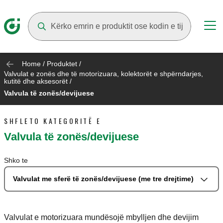
Suggestions will appear as you type
Home
/
Produktet
/
Valvulat e zonës dhe të motorizuara, kolektorët e shpërndarjes,
kutitë dhe aksesorët
/
Valvula të zonës/devijuese
SHFLETO KATEGORITË E
Valvula të zonës/devijuese
Shko te
Valvulat me sferë të zonës/devijuese (me tre drejtime)
Valvulat e motorizuara mundësojë mbylljen dhe devijim