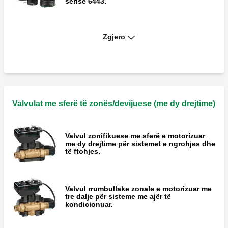
serisë 6443.
Zgjero
MISSING
Paketë izoluese për përdorim në sistemet e
ngrohjes dhe kondicionimit të ajrit.
Valvulat me sferë të zonës/devijuese (me dy drejtime)
Valvul zonifikuese me sferë e motorizuar
me dy drejtime për sistemet e ngrohjes dhe
të ftohjes.
Valvul rrumbullake zonale e motorizuar me
tre dalje për sisteme me ajër të
kondicionuar.