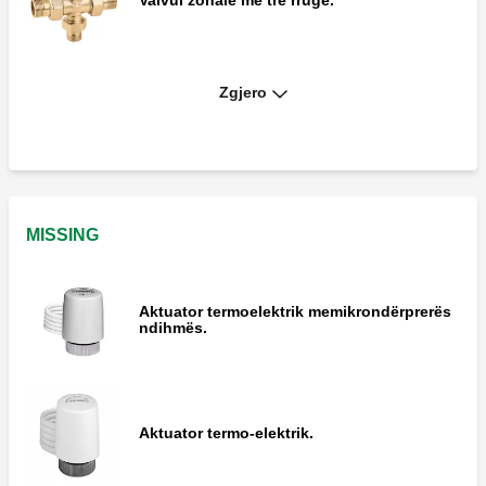
Zgjero
Valvul zonale me tre rrugë, me by-pass “T”.
MISSING
Aktuator termoelektrik memikrondërprerës
ndihmës.
Aktuator termo-elektrik.