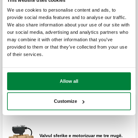
This website uses cookies
Aktuatorë rezervë për valvula sferike të
motorizuara me tre rrugë të serisë 638.
We use cookies to personalise content and ads, to
provide social media features and to analyse our traffic.
We also share information about your use of our site with
our social media, advertising and analytics partners who
Kit izolimi për sistemet me ngrohje dhe me
may combine it with other information that you’ve
ajër të kondicionuar.
provided to them or that they’ve collected from your use
of their services.
Zgjero
Kit izolimi për sistemet me ngrohje dhe me
ajër të kondicionuar.
Allow all
Customize
Valvula me sferë të motorizuara me tre drejtime për
shpejtësitë e larta të prurjes - shpim “T”
Valvul sferike e motorizuar me tre rrugë.