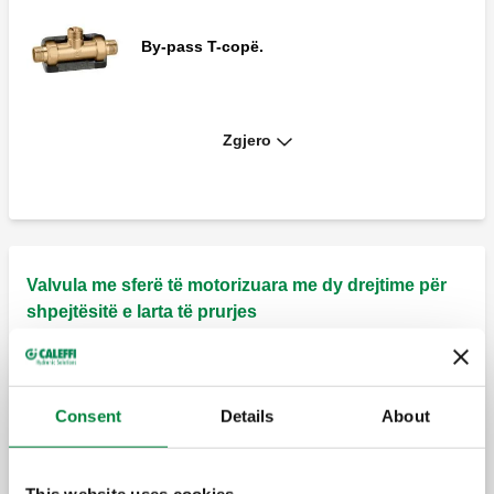
By-pass T-copë.
Zgjero
Aktuator rezervë për valvula sferike zonale
të motorizuara të serive 6452 dhe 6453.
Veshje izoluese për valvula sferike zonale
të motorizuara të serisë 6453 me by-pass
Valvula me sferë të motorizuara me dy drejtime për
“T” të serive 6459 dhe 6490.
shpejtësitë e larta të prurjes
Valvul sferike e motorizuar me dy rrugë.
Consent
Details
About