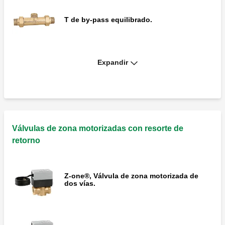
T de by-pass equilibrado.
Expandir
Mando electrotérmico.
Mando electrotérmico con mando manual.
Válvulas de zona motorizadas con resorte de
retorno
Z-one®, Válvula de zona motorizada de
Adaptador, tuerca y junta.
dos vías.