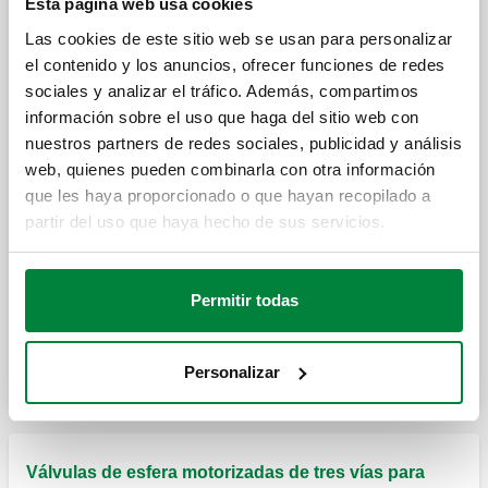
Válvula de esfera de dos vías, motorizada.
Esta página web usa cookies
Dotada de motor con mando de 3 puntos.
Las cookies de este sitio web se usan para personalizar
el contenido y los anuncios, ofrecer funciones de redes
sociales y analizar el tráfico. Además, compartimos
Servomotor de recambio con mando de 3
puntos para válvulas de esfera
información sobre el uso que haga del sitio web con
motorizadas serie 638, de dos vías o de 3
nuestros partners de redes sociales, publicidad y análisis
vías con perforación en “T".
web, quienes pueden combinarla con otra información
que les haya proporcionado o que hayan recopilado a
partir del uso que haya hecho de sus servicios.
Kit de aislamiento para usarse en sistemas
de calefacción y aire acondicionado.
Permitir todas
Expandir
Kit de aislamiento para usarse en sistemas
de calefacción y aire acondicionado.
Personalizar
Válvulas de esfera motorizadas de tres vías para