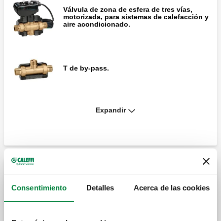
Válvula de zona de esfera de tres vías,
motorizada, para sistemas de calefacción y
aire acondicionado.
T de by-pass.
Expandir
Motor de recambio con mando de 2
puntos, para válvulas de zona de esfera
motorizadas de las series 6452 y 6453.
Carcasa aislante para válvulas de zona de
esfera motorizadas serie 6453 con T de by-
Válvulas de esfera motorizadas de dos vías para
pass series 6459 y 6490.
caudales elevados
Consentimiento
Detalles
Acerca de las cookies