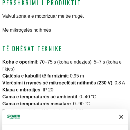
PËRSHKRIMI I PRODUKTIT
Valvul zonale e motorizuar me tre rrugë.
Me mikroçelës ndihmës
TË DHËNAT TEKNIKE
Koha e operimit
:
70–75 s (koha e ndezjes), 5–7 s (koha e
fikjes)
Gjatësia e kabullit të furnizimit
:
0,95 m
Vlerësimi i rrymës së mikroçelësit ndihmës (230 V)
:
0,8 A
Klasa e mbrojtjes
:
IP 20
Gama e temperaturës së ambientit
:
0–40 °C
Gama e temperaturës mesatare
:
0–90 °C
Presioni maksimal i funksionimit
:
16 bar
CERTIFIKIMET