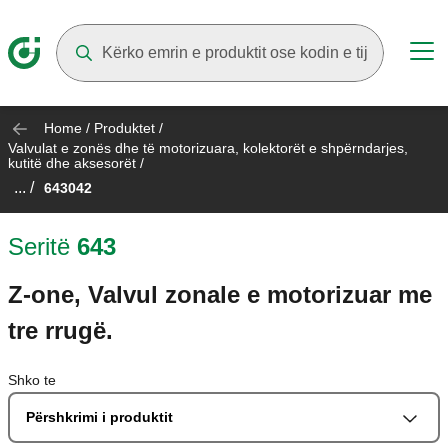
Suggestions will appear as you type
Home
/
Produktet
/
Valvulat e zonës dhe të motorizuara, kolektorët e shpërndarjes,
kutitë dhe aksesorët
/
... /
643042
Seritë
643
Z-one, Valvul zonale e motorizuar me
tre rrugë.
Shko te
Përshkrimi i produktit