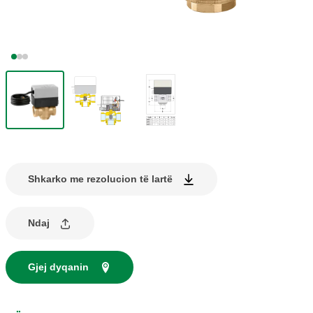
Shkarko me rezolucion të lartë
Ndaj
Gjej dyqanin