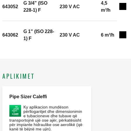
Gjatësia e kabullit të furnizimit: 0,95 m. Vlerësimi i
G 3/4" (ISO
4,5
643052
230 V AC
Exp
rrymës së mikroçelësit ndihmës (230 V): 0,8 A. △p
228-1) F
m³/h
maks.: 2,10 bar. Kv: 2,5 m³/h. Koha e operimit: 70–75 s
(koha e ndezjes), 5–7 s (koha e fikjes).
G 1" (ISO 228-
643062
230 V AC
6 m³/h
Exp
1) F
APLIKIMET
Pipe Sizer Caleffi
Ky aplikacion mundëson
përllogaritjet dhe dimensionimin
e tubacioneve dhe tubave që
transportojnë ujë ose ajër, përkatësisht
për impiante hidraulike ose aerolikë (që
kanë të bëjnë me ujin).