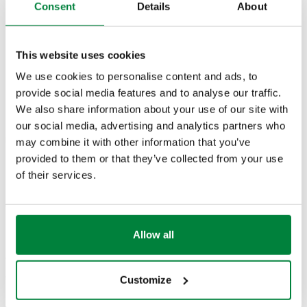
Consent
Details
About
This website uses cookies
We use cookies to personalise content and ads, to
SKICAT DHE SPECIFIKIMET
provide social media features and to analyse our traffic.
We also share information about your use of our site with
our social media, advertising and analytics partners who
Numri i
Furnizimi me energji
may combine it with other information that you’ve
Lidhjet
Kv
Actions
pjesës
elektrike
provided to them or that they’ve collected from your use
of their services.
G 1/2" (ISO
2,5
643042
230 V AC
Coll
228-1) F
m³/h
Allow all
△p maks.
2,10 bar
Customize