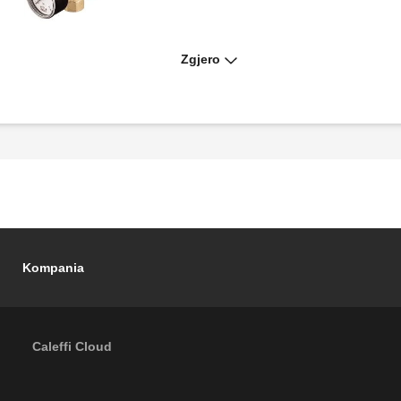
Zgjero
Valvul shfryrëse sigurie.
Kompania
Caleffi Cloud