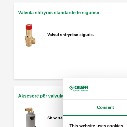
Valvula shfryrës standardë të sigurisë
Valvul shfryrëse sigurie.
Valvul shfryrëse sigurie, mashkull,
konektorë femra.
Valvul shfryrëse sigurie, konektorë femra
Aksesorë për valvulat shfryrës të sigurisë
Consent
Shportë këndore.
This website uses cookies