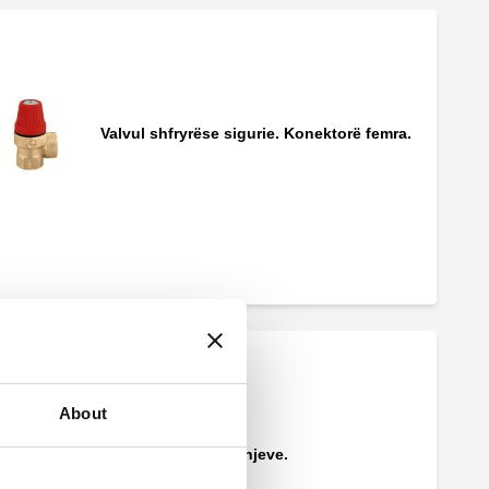
Valvul shfryrëse sigurie. Konektorë femra.
Valvul shfryrëse sigurie.
Valvul shfryrëse sigurie, mashkull,
konektorë femra.
About
Grumbullues i derdhjeve.