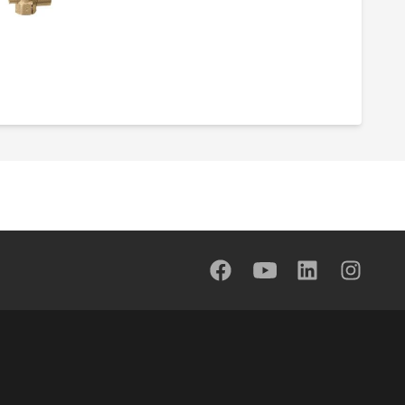
Valvul shfryrëse sigurie.