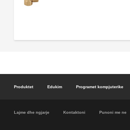
Valvul shfryrëse sigurie.
Footer main navigation
Produktet
Edukim
Programet kompjuterike
Footer secondary navigation
Lajme dhe ngjarje
Kontaktoni
Punoni me ne