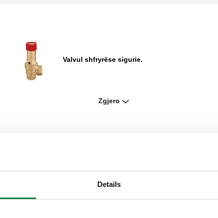
Valvul shfryrëse sigurie.
Zgjero
Valvul shfryrëse sigurie.
.
Valvul shfryrëse sigurie, konektorë femra.
Details
Hinkë derdhëse.