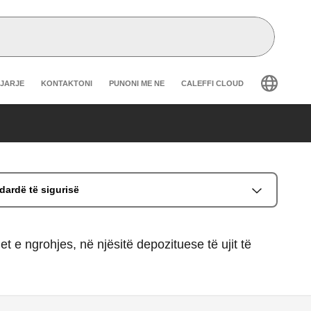
r secondary navigation
GJARJE
KONTAKTONI
PUNONI ME NE
CALEFFI CLOUD
dardë të sigurisë
t e ngrohjes, në njësitë depozituese të ujit të