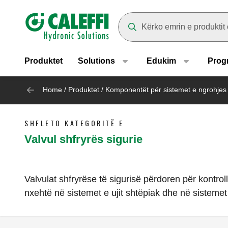
Header main navigation
Suggestions will appear as yo
Produktet
Solutions
Edukim
Prog
Home
/
Produktet
/
Komponentët për sistemet e ngrohjes
SHFLETO KATEGORITË E
Valvul shfryrës sigurie
Valvulat shfryrëse të sigurisë përdoren për kontrol
nxehtë në sistemet e ujit shtëpiak dhe në sistemet 