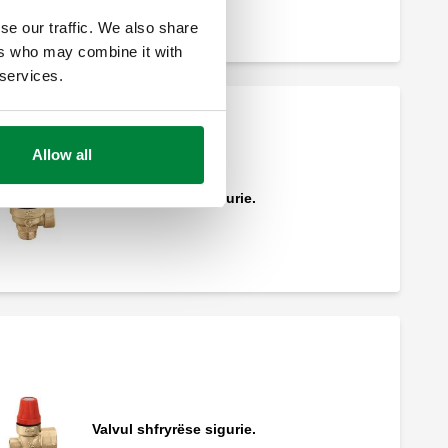
se our traffic. We also share
ers who may combine it with
 services.
Allow all
Valvul shfryrëse sigurie.
Valvul shfryrëse sigurie.