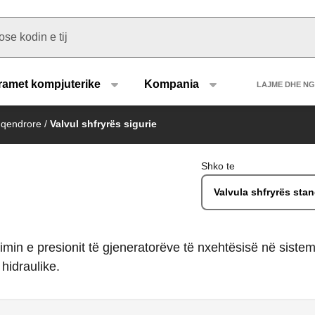
u type
Heade
ramet kompjuterike
Kompania
LAJME DHE N
 qendrore
/
Valvul shfryrës sigurie
Shko te
Valvula shfryrës stan
limin e presionit të gjeneratorëve të nxehtësisë në sisteme
hidraulike.